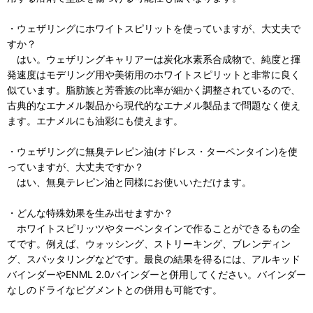
・ウェザリングにホワイトスピリットを使っていますが、大丈夫で
すか？
はい。ウェザリングキャリアーは炭化水素系合成物で、純度と揮
発速度はモデリング用や美術用のホワイトスピリットと非常に良く
似ています。脂肪族と芳香族の比率が細かく調整されているので、
古典的なエナメル製品から現代的なエナメル製品まで問題なく使え
ます。エナメルにも油彩にも使えます。
・ウェザリングに無臭テレピン油(オドレス・ターペンタイン)を使
っていますが、大丈夫ですか？
はい、無臭テレピン油と同様にお使いいただけます。
・どんな特殊効果を生み出せますか？
ホワイトスピリッツやターペンタインで作ることができるもの全
てです。例えば、ウォッシング、ストリーキング、ブレンディン
グ、スパッタリングなどです。最良の結果を得るには、アルキッド
バインダーやENML 2.0バインダーと併用してください。バインダー
なしのドライなピグメントとの併用も可能です。