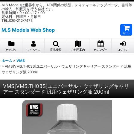
M.S Modelsは世界中から、AFV関係の模型、ディティールアップパーツ、書籍等
の輸入、卸販売を行う会社です。
営業時間：9：00～17：00
定休日：日曜日・月曜日
TEL:029-212-7475
M.S Models Web Shop
カート
カテゴリ
マイページ
商品検索
ご利用案内
カレンダー
ログイン
ホーム
>
VMS
>
VMS[VMS.TH03S]ユニバーサル・ウェザリングキャリアー スタンダード 汎用
ウェザリング液 200ml
VMS[VMS.TH03S]ユニバーサル・ウェザリングキャリ
アー スタンダード 汎用ウェザリング液 200ml