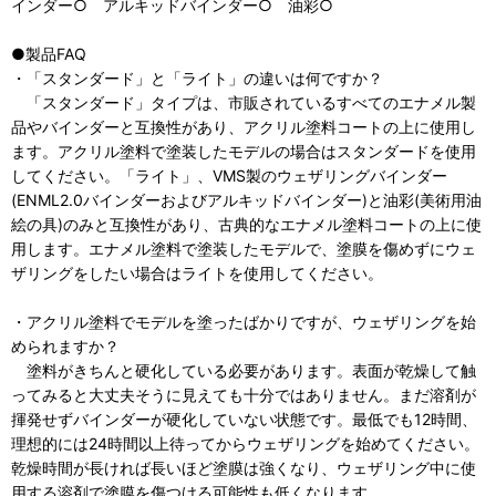
インダー○ アルキッドバインダー○ 油彩○
●製品FAQ
・「スタンダード」と「ライト」の違いは何ですか？
「スタンダード」タイプは、市販されているすべてのエナメル製
品やバインダーと互換性があり、アクリル塗料コートの上に使用し
ます。アクリル塗料で塗装したモデルの場合はスタンダードを使用
してください。「ライト」、VMS製のウェザリングバインダー
(ENML2.0バインダーおよびアルキッドバインダー)と油彩(美術用油
絵の具)のみと互換性があり、古典的なエナメル塗料コートの上に使
用します。エナメル塗料で塗装したモデルで、塗膜を傷めずにウェ
ザリングをしたい場合はライトを使用してください。
・アクリル塗料でモデルを塗ったばかりですが、ウェザリングを始
められますか？
塗料がきちんと硬化している必要があります。表面が乾燥して触
ってみると大丈夫そうに見えても十分ではありません。まだ溶剤が
揮発せずバインダーが硬化していない状態です。最低でも12時間、
理想的には24時間以上待ってからウェザリングを始めてください。
乾燥時間が長ければ長いほど塗膜は強くなり、ウェザリング中に使
用する溶剤で塗膜を傷つける可能性も低くなります。