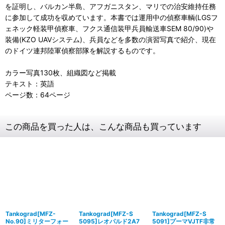
を証明し、バルカン半島、アフガニスタン、マリでの治安維持任務
に参加して成功を収めています。本書では運用中の偵察車輌(LGSフ
ェネック軽装甲偵察車、フクス通信装甲兵員輸送車SEM 80/90)や
装備(KZO UAVシステム)、兵員などを多数の演習写真で紹介、現在
のドイツ連邦陸軍偵察部隊を解説するものです。
カラー写真130枚、組織図など掲載
テキスト：英語
ページ数：64ページ
この商品を買った人は、こんな商品も買っています
Tankograd[MFZ-
Tankograd[MFZ-S
Tankograd[MFZ-S
No.90]ミリターフォー
5095]レオパルド2A7
5091]プーマVJTF非常