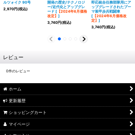
ルツォイク 90号
開発の歴史/テクノロジ
即応統合任務部隊用にア
ー/近代化とアップグレ
ップグレードされたプー
2,970
円
(税込)
ード
[
【2024年6月価格
マ装甲歩兵戦闘車
改定】
]
[
【2024年6月価格改
定】
]
3,740
円
(税込)
3,740
円
(税込)
レビュー
0
件のレビュー
ホーム
更新履歴
ショッピングカート
マイページ