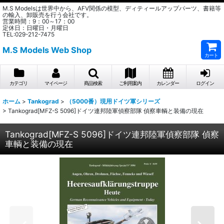
M.S Modelsは世界中から、AFV関係の模型、ディティールアップパーツ、書籍等
の輸入、卸販売を行う会社です。
営業時間：9：00～17：00
定休日：日曜日・月曜日
TEL:029-212-7475
M.S Models Web Shop
カート
カテゴリ
マイページ
商品検索
ご利用案内
カレンダー
ログイン
ホーム
>
Tankograd
>
（5000番）現用ドイツ軍シリーズ
>
Tankograd[MFZ-S 5096]ドイツ連邦陸軍偵察部隊 偵察車輌と装備の現在
Tankograd[MFZ-S 5096]ドイツ連邦陸軍偵察部隊 偵察
車輌と装備の現在