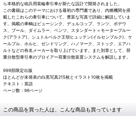
ら本格的な砲兵用装輪牽引車が新たな設計で開発されました。
この書籍はこのテーマにおける最初の専門書であり、内燃機関を搭
載したこれらの牽引車について、豊富な写真で詳細に解説していま
す。掲載の車輌はビューシンク、デュルコップ、ランツ、ポデウ
ス、プール、ダイムラー、ベンツ、スタンダート＝モータープルー
ク(アラトア)、シュトルベルク王領ヒュッテン(イルセンブルク)、ケ
ールブル、ホルヒ、ゼンドリング、ハノマーク、ストック、エアハ
ルトなどの有名メーカーを取り上げています。また別章として、荷
重分散型牽引車のブロイアー荷重分散装置システムを解説します。
999部限定出版
ほとんどが未発表の白黒写真215枚とイラスト10枚を掲載
テキスト：英語
ページ数：96ページ
この商品を買った人は、こんな商品も買っています