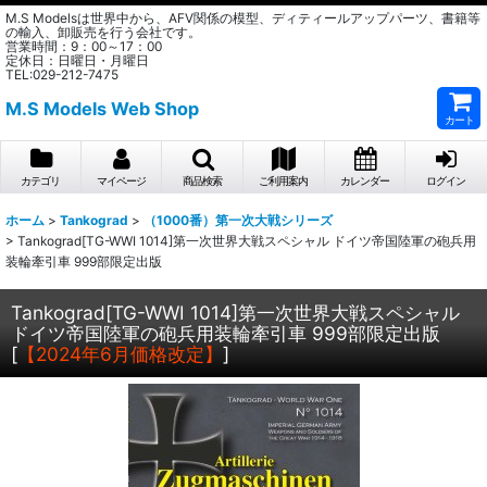
M.S Modelsは世界中から、AFV関係の模型、ディティールアップパーツ、書籍等
の輸入、卸販売を行う会社です。
営業時間：9：00～17：00
定休日：日曜日・月曜日
TEL:029-212-7475
M.S Models Web Shop
カート
カテゴリ
マイページ
商品検索
ご利用案内
カレンダー
ログイン
ホーム
>
Tankograd
>
（1000番）第一次大戦シリーズ
>
Tankograd[TG-WWI 1014]第一次世界大戦スペシャル ドイツ帝国陸軍の砲兵用
装輪牽引車 999部限定出版
Tankograd[TG-WWI 1014]第一次世界大戦スペシャル
ドイツ帝国陸軍の砲兵用装輪牽引車 999部限定出版
[
【2024年6月価格改定】
]