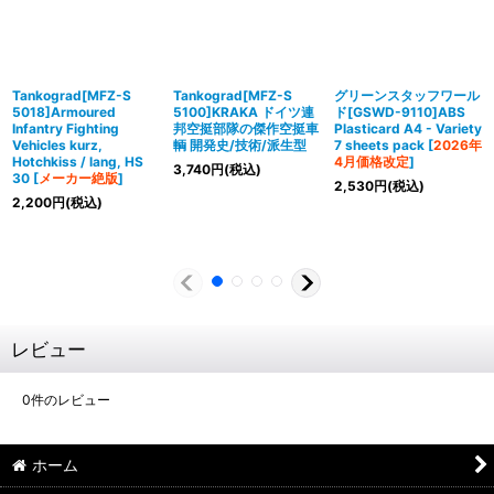
Tankograd[MFZ-S
Tankograd[MFZ-S
グリーンスタッフワール
5018]Armoured
5100]KRAKA ドイツ連
ド[GSWD-9110]ABS
Infantry Fighting
邦空挺部隊の傑作空挺車
Plasticard A4 - Variety
Vehicles kurz,
輌 開発史/技術/派生型
7 sheets pack
[
2026年
Hotchkiss / lang, HS
4月価格改定
]
3,740
円
(税込)
30
[
メーカー絶版
]
2,530
円
(税込)
2,200
円
(税込)
レビュー
0
件のレビュー
ホーム