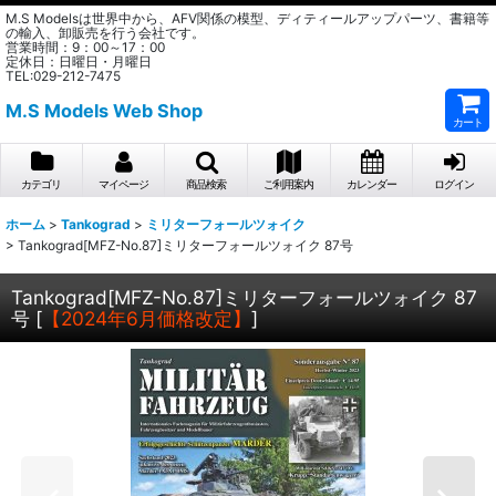
M.S Modelsは世界中から、AFV関係の模型、ディティールアップパーツ、書籍等
の輸入、卸販売を行う会社です。
営業時間：9：00～17：00
定休日：日曜日・月曜日
TEL:029-212-7475
M.S Models Web Shop
カート
カテゴリ
マイページ
商品検索
ご利用案内
カレンダー
ログイン
ホーム
>
Tankograd
>
ミリターフォールツォイク
>
Tankograd[MFZ-No.87]ミリターフォールツォイク 87号
Tankograd[MFZ-No.87]ミリターフォールツォイク 87
号
[
【2024年6月価格改定】
]