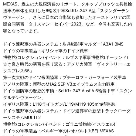
MEXAS、過去の大規模演習のリポート、クルッププロッツェ兵員輸
送車の車体を流用した6輪装甲車Sd.Kfz.247 A型「スタンダーテン
ヴァーゲン」、さらに日本の自衛隊も参加したオーストラリアの国
際合同演習「タリスマン・セイバー2023」など、今号も充実した内
容となっています。
ドイツ連邦軍の兵器システム：歩兵戦闘車マルダー1A3A1 BMS
ドイツの軍事製品：ギリシャ軍のドイツ戦車
博物館/コレクション/イベント：ルブスキ軍事博物館(ポーランド)
古き良き時代の演習を振り返る：アメリカ陸軍「ヴィクトリー・エ
クスプレス65」
第一次大戦のドイツ帝国陸軍：プチーロフ＝ガーフォード装甲車
アメリカ陸軍：新型のM1A2 SEP V3エイブラムス主力戦車
ドイツ国防軍の歴史的車輌：Sd.Kfz.247 Ausf.A 6輪装甲車「スタン
ダルテンヴァーゲン」
イギリス陸軍：L118ライトガン/L119/M119 105mm榴弾砲
ドイツ連邦軍の兵器システム：ドイツ連邦軍の新型トラックローダ
ーシステムMULTI 2
博物館/コレクション/イベント：ゴラニ博物館(イスラエル)
ドイツの軍事製品：ベルギー軍のレオパルト1(BE) MEXAS