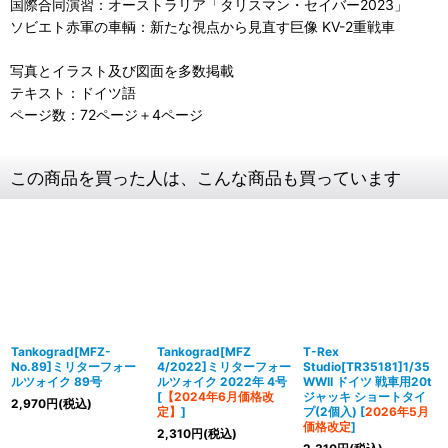
国際合同演習：オーストラリア「タリスマン・セイバー2023」
ソビエト赤軍の車輌：新たな視点から見直す巨像 KV-2重戦車
写真とイラスト及び図面を多数掲載
テキスト：ドイツ語
ページ数：72ページ＋4ページ
この商品を買った人は、こんな商品も買っています
Tankograd[MFZ-
Tankograd[MFZ
T-Rex
No.89]ミリターフォー
4/2022]ミリターフォー
Studio[TR35181]1/35
ルツォイク 89号
ルツォイク 2022年 4号
WWII ドイツ 戦車用20t
[
【2024年6月価格改
ジャッキ ショートタイ
2,970
円
(税込)
定】
]
プ(2個入)
[
2026年5月
価格改定
]
2,310
円
(税込)