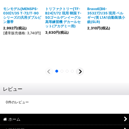
モンモデル[MENSPS-
トリファクトリー[TF-
Bravo6[B6-
030]1/35 T-72/T-90
B24]1/72 現用 韓国 T-
35327]1/35 現用 ベル
シリーズの汎用ダブルピ
50ゴールデンイーグル
ギー/英 L1A1自動装填小
ン履帯
高等練習機 デカールセ
銃(SLR)
ット(アカデミー用)
2,992
円
(税込)
2,310
円
(税込)
3,630
円
(税込)
[
通常販売価格
:
3,740
円
]
レビュー
0
件のレビュー
ホーム