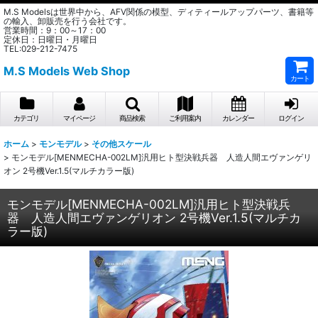
M.S Modelsは世界中から、AFV関係の模型、ディティールアップパーツ、書籍等
の輸入、卸販売を行う会社です。
営業時間：9：00～17：00
定休日：日曜日・月曜日
TEL:029-212-7475
M.S Models Web Shop
カート
カテゴリ
マイページ
商品検索
ご利用案内
カレンダー
ログイン
ホーム
>
モンモデル
>
その他スケール
>
モンモデル[MENMECHA-002LM]汎用ヒト型決戦兵器 人造人間エヴァンゲリ
オン 2号機Ver.1.5(マルチカラー版)
モンモデル[MENMECHA-002LM]汎用ヒト型決戦兵
器 人造人間エヴァンゲリオン 2号機Ver.1.5(マルチカ
ラー版)