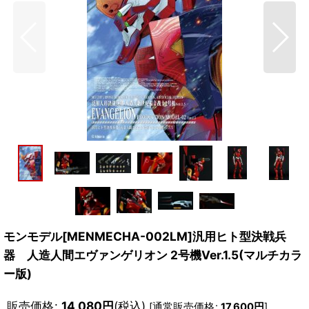
モンモデル[MENMECHA-002LM]汎用ヒト型決戦兵
器 人造人間エヴァンゲリオン 2号機Ver.1.5(マルチカラ
ー版)
販売価格
:
14,080
円
(税込)
[
通常販売価格
:
17,600
円
]