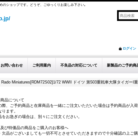
めのショップです。どうぞ、ごゆっくりお楽しみ下さい｡
.jp/
ログイン
お問い合わせ
ご利用案内
不良品の対応について
新製品のご予約商
Rado Miniatures[RDM72S02]1/72 WWII ドイツ 第503重戦車大隊タ
約商品について
の際、ご予約商品と在庫商品を一緒にご注文いただいた場合は予約商品が入荷
なります。
品をお急ぎの場合は、別々にご注文ください。
品及び特価品の商品をご購入のお客様へ
・欠品がございましても一切不可とさせていただきますので十分確認の上ご購