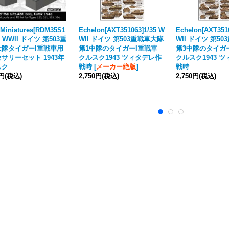
Miniatures[RDM35S1
Echelon[AXT351063]1/35 W
Echelon[AXT351
35 WWII ドイツ 第503重
WII ドイツ 第503重戦車大隊
WII ドイツ 第5
大隊タイガーI重戦車用
第1中隊のタイガーI重戦車
第3中隊のタイガ
サリーセット 1943年
クルスク1943 ツィタデレ作
クルスク1943 
スク
戦時
[
メーカー絶版
]
戦時
0円
(税込)
2,750円
(税込)
2,750円
(税込)