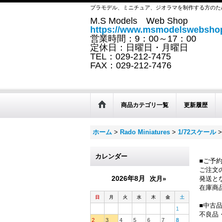
プラモデル、ミニチュア、ジオラマを制作する方のた
M.S Models Web Shop
https://www.msmodelswebshop
営業時間：9：00～17：00
定休日：日曜日・月曜日
TEL：029-212-7475
FAX：029-212-7476
商品カテゴリ一覧
更新履歴
ホーム
>
Rado Miniatures
>
1/72スケール
>
カレンダー
■ご予
ご注文
2026年8月
次月»
発送と
在庫商
日
月
火
水
木
金
土
■中古
1
不良品
2
3
4
5
6
7
8