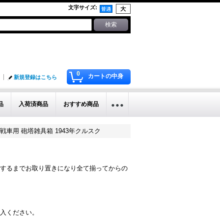
文字サイズ
:
0
カートの中身
新規登録はこちら
品
入荷済商品
おすすめ商品
イガーI重戦車用 砲塔雑具箱 1943年クルスク
するまでお取り置きになり全て揃ってからの
入ください。