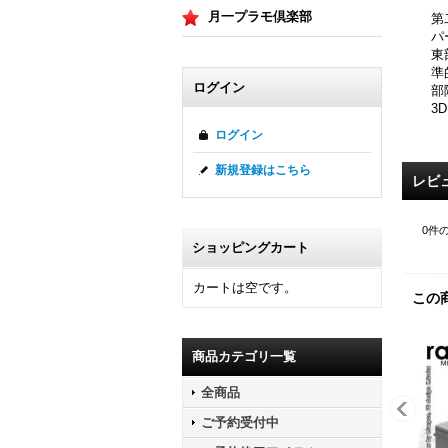
月一プラモ倶楽部
第
パ
東
準
ログイン
部
3
ログイン
新規登録はこちら
レビ
0
件
ショッピングカート
カートは空です。
この
商品カテゴリ一覧
全商品
ご予約受付中