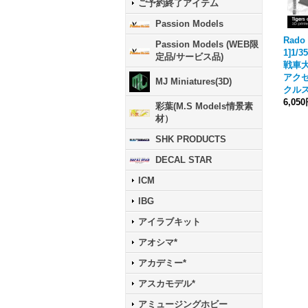
ご予約終了アイテム
Passion Models
Rado 
Passion Models (WEB限
1]1/
定品/サービス品)
戦車
アクセ
MJ Miniatures(3D)
クル
6,05
彩葉(M.S Models情景素
材）
SHK PRODUCTS
DECAL STAR
ICM
IBG
アイラブキット
アオシマ*
アカデミー*
アスカモデル*
アミュージングホビー