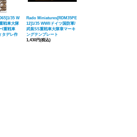
065]1/35 W
Rado Miniatures[RDM35PE
Echelon[AXT351064]1/35 W
03重戦車大隊
12]1/35 WWIIドイツ国防軍/
WII ドイツ 第503重戦車大隊
ーI重戦車
武装SS重戦車大隊章マーキ
第2中隊&本部中隊のタイガ
ツィタデレ作
ングテンプレート
ーI重戦車 クルスク1943 ツィ
1,430円
(税込)
タデレ作戦時
[
メーカー絶版
]
2,750円
(税込)