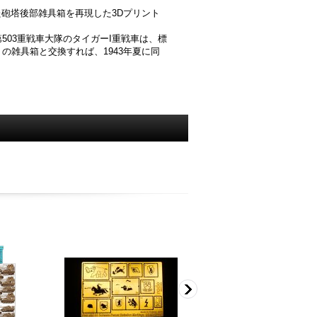
た砲塔後部雑具箱を再現した3Dプリント
03重戦車大隊のタイガーI重戦車は、標
雑具箱と交換すれば、1943年夏に同