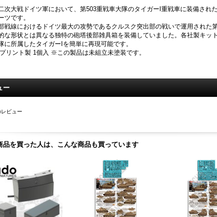
二次大戦ドイツ軍において、第503重戦車大隊のタイガーI重戦車に装備され
ーツです。
部戦線におけるドイツ最大の攻勢であるクルスク突出部の戦いで運用された第5
的な形状とは異なる独特の砲塔後部雑具箱を装備していました。各社製キットの
隊に所属したタイガーIを簡単に再現可能です。
Dプリント製 1個入 ※この製品は未組立未塗装です。
ュー
のレビュー
商品を買った人は、こんな商品も買っています