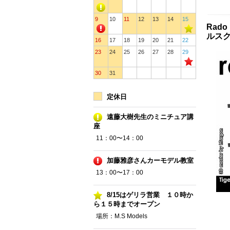
9
10
11
12
13
14
15
Rado
ルス
16
17
18
19
20
21
22
23
24
25
26
27
28
29
30
31
定休日
遠藤大樹先生のミニチュア講
座
11：00〜14：00
加藤雅彦さんカーモデル教室
13：00〜17：00
8/15はゲリラ営業 １０時か
ら１５時までオープン
場所：M.S Models