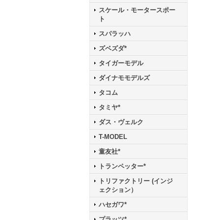
スケール・モータースポー
ト
スパラッハ
ズベズダ*
タイガーモデル
ダイナモモデルズ
タコム
タミヤ*
ダス・ヴェルク
T-MODEL
童友社*
トランペッター*
トリファクトリー (インジ
ェクション）
ハセガワ*
プラッツ*