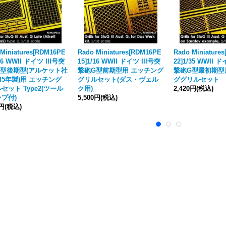
 Miniatures[RDM16PE
Rado Miniatures[RDM16PE
Rado Miniature
/16 WWII ドイツ III号突
15]1/16 WWII ドイツ III号突
22]1/35 WWII 
G型後期型(アルケット社
撃砲G型前期型用 エッチング
撃砲G型最初期型
4-45年製)用 エッチング
グリルセット(ダス・ヴェル
ググリルセット
セット Type2(ツール
ク用)
2,420円
(税込)
プ付)
5,500円
(税込)
0円
(税込)