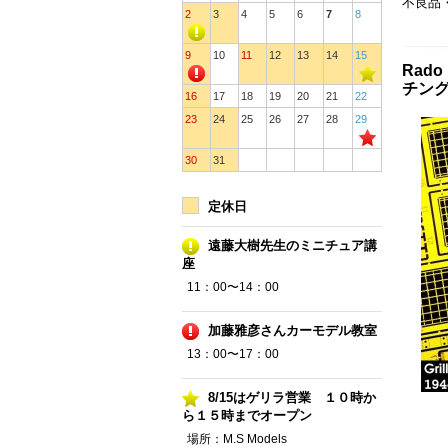
不良品
2
3
4
5
6
7
8
9
10
11
12
13
14
15
Rado
チング
16
17
18
19
20
21
22
23
24
25
26
27
28
29
30
31
定休日
遠藤大樹先生のミニチュア講
座
11：00〜14：00
加藤雅彦さんカーモデル教室
13：00〜17：00
8/15はゲリラ営業 １０時か
ら１５時までオープン
場所：M.S Models