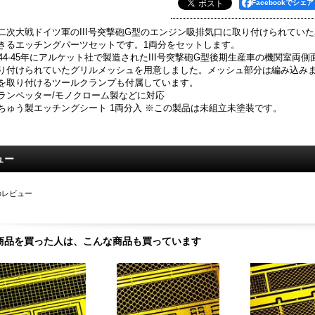
Facebookでシェア
二次大戦ドイツ軍のIII号突撃砲G型のエンジン吸排気口に取り付けられてい
きるエッチングパーツセットです。1両分をセットします。
944-45年にアルケット社で製造されたIII号突撃砲G型後期生産車の機関室
り付けられていたグリルメッシュを用意しました。メッシュ部分は編み込み
を取り付けるツールクランプも付属しています。
ランペッター/モノクローム製などに対応
ちゅう製エッチングシート 1両分入 ※この製品は未組立未塗装です。
ュー
のレビュー
商品を買った人は、こんな商品も買っています