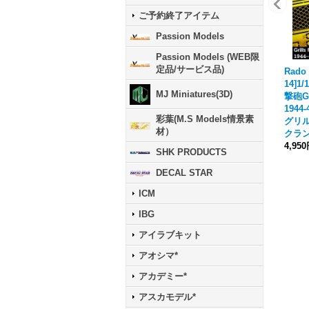
ご予約終了アイテム
Passion Models
Passion Models (WEB限
定品/サービス品)
Rado
14]1
MJ Miniatures(3D)
撃砲
194
彩葉(M.S Models情景素
グリル
材）
クラン
4,95
SHK PRODUCTS
DECAL STAR
ICM
IBG
アイラブキット
アオシマ*
アカデミー*
アスカモデル*