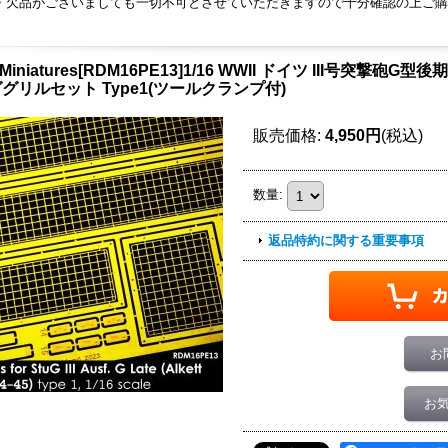
・欠品がございましても一切不可とさせていただきますので十分確認の上ご購
 Miniatures[RDM16PE13]1/16 WWII ドイツ III号突撃砲
グリルセット Type1(ツールクランプ付)
販売価格
:
4,950円
(税込)
数量
:
返品特約に関する重要事項
お
お