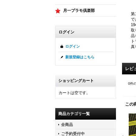
月一プラモ倶楽部
第
で
1
取
ログイン
品
ト
真
ログイン
新規登録はこちら
レビ
ショッピングカート
0
件
カートは空です。
この
商品カテゴリ一覧
全商品
ご予約受付中