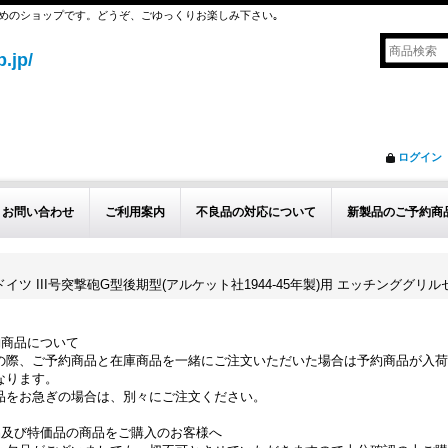
めのショップです。どうぞ、ごゆっくりお楽しみ下さい｡
.jp/
ログイン
お問い合わせ
ご利用案内
不良品の対応について
新製品のご予約商
/16 WWII ドイツ III号突撃砲G型後期型(アルケット社1944-45年製)用 エッチンググ
約商品について
の際、ご予約商品と在庫商品を一緒にご注文いただいた場合は予約商品が入荷
なります。
品をお急ぎの場合は、別々にご注文ください。
品及び特価品の商品をご購入のお客様へ