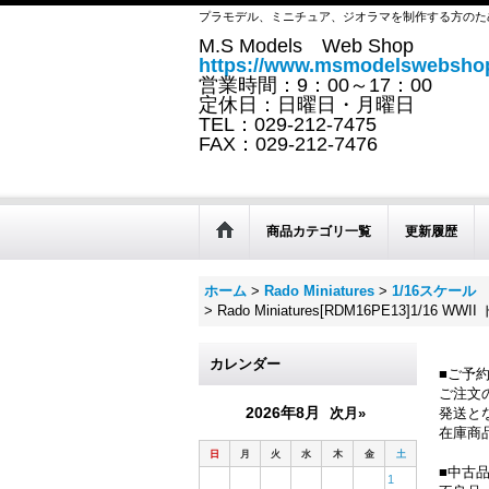
プラモデル、ミニチュア、ジオラマを制作する方のた
M.S Models Web Shop
https://www.msmodelswebshop
営業時間：9：00～17：00
定休日：日曜日・月曜日
TEL：029-212-7475
FAX：029-212-7476
商品カテゴリ一覧
更新履歴
ホーム
>
Rado Miniatures
>
1/16スケール
>
Rado Miniatures[RDM16PE13]1
カレンダー
■ご予
ご注文
2026年8月
次月»
発送と
在庫商
日
月
火
水
木
金
土
■中古
1