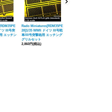
s[RDM35PE
Rado Miniatures[RDM35PE
Rado Miniatures[RDM35S9
ドイツ III号突
28]1/35 WWII ドイツ III号戦
9]1/35 WWII ドイツ III号突撃
用 エッチン
車/III号突撃砲用 エッチング
砲 後期型排気ディフレクタ
グリルセット
ー(2個入)
[
ご注文締切日8月
2,860円
(税込)
28日(金)11月入荷予定
]
4,290円
(税込)