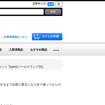
文字サイズ
:
0
カートの中身
新規登録はこちら
品
入荷済商品
おすすめ商品
リルセット Type1(ツールクランプ付)
するまでお取り置きになり全て揃ってからの