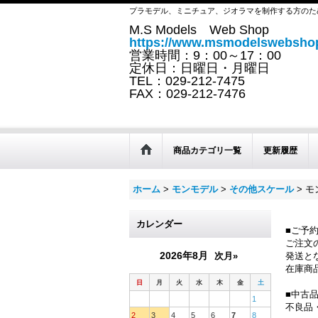
プラモデル、ミニチュア、ジオラマを制作する方のた
M.S Models Web Shop
https://www.msmodelswebshop
営業時間：9：00～17：00
定休日：日曜日・月曜日
TEL：029-212-7475
FAX：029-212-7476
商品カテゴリ一覧
更新履歴
ホーム
>
モンモデル
>
その他スケール
>
モン
カレンダー
■ご予
ご注文
2026年8月
次月»
発送と
在庫商
日
月
火
水
木
金
土
■中古
1
不良品
2
3
4
5
6
7
8