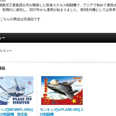
-20
国航空工業集団公司が開発した双発ステルス戦闘機で、アジアで初めて運用され
、初飛行に成功し、2017年から運用が始まりました。第5世代機としては世
 こちらの商品は完成品です
ュー
のレビュー
商品
ズ[MENMPL-005s]
モンキッズ[mPLANE-005] J-
-20戦闘機 限定版
20戦闘機