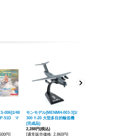
006]1/48
モンモデル[MENMH-003-3]1/
モンモデル[MENMH-003-2]1/
-51D マ
300 Y-20 大型多目的輸送機
200 Z-20 多用途中型ヘリコ
(完成品)
プター(完成品)
2,288円
(税込)
2,288円
(税込)
,600円
]
[
通常販売価格
:
2,860円
]
[
通常販売価格
:
2,860円
]