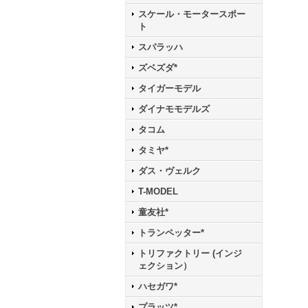
スケール・モータースポー
ト
スパラッハ
ズベズダ*
タイガーモデル
ダイナモモデルズ
タコム
タミヤ*
ダス・ヴェルク
T-MODEL
童友社*
トランペッター*
トリファクトリー (インジ
ェクション）
ハセガワ*
プラッツ*