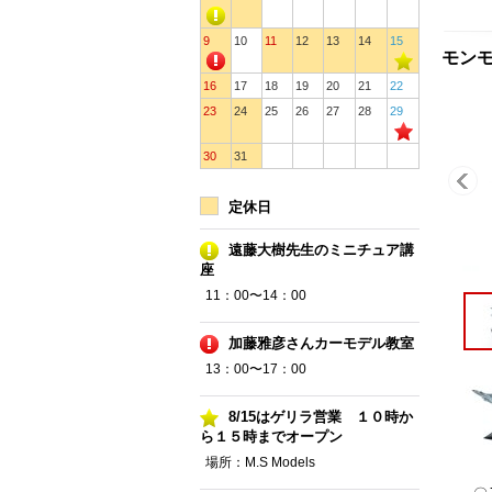
9
10
11
12
13
14
15
モンモデ
16
17
18
19
20
21
22
23
24
25
26
27
28
29
30
31
定休日
遠藤大樹先生のミニチュア講
座
11：00〜14：00
加藤雅彦さんカーモデル教室
13：00〜17：00
8/15はゲリラ営業 １０時か
ら１５時までオープン
場所：M.S Models