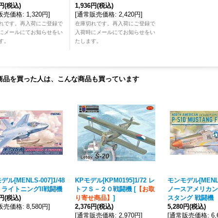
6円
(税込)
1,936円
(税込)
販売価格
:
1,320円
]
[
通常販売価格
:
2,420円
]
れです。再入荷にご登録で
在庫切れです。再入荷にご登録で
にメールにてお知らせをい
入荷時にメールにてお知らせをい
す。
たします。
商品を買った人は、こんな商品も買っています
ル[MENLS-007]1/48
KPモデル[KPM0195]1/72 レ
モンモデル[MENLS-
5A ライトニングII戦闘機
トフＳ－２０戦闘機
[
【お取
ノースアメリカンP
4円
(税込)
り寄せ商品】
]
スタング 戦闘機
販売価格
:
8,580円
]
2,376円
(税込)
5,280円
(税込)
[
通常販売価格
:
2,970円
]
[
通常販売価格
:
6