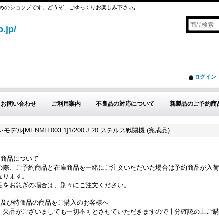
めのショップです。どうぞ、ごゆっくりお楽しみ下さい｡
.jp/
ログイン
お問い合わせ
ご利用案内
不良品の対応について
新製品のご予約商
モデル[MENMH-003-1]1/200 J-20 ステルス戦闘機 (完成品)
約商品について
の際、ご予約商品と在庫商品を一緒にご注文いただいた場合は予約商品が入荷
なります。
品をお急ぎの場合は、別々にご注文ください。
品及び特価品の商品をご購入のお客様へ
・欠品がございましても一切不可とさせていただきますので十分確認の上ご購