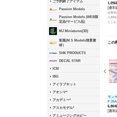
ご予約終了アイテム
1,05
[
通常
Passion Models
在庫切
Passion Models (WEB限
入荷時
定品/サービス品)
たしま
MJ Miniatures(3D)
彩葉(M.S Models情景素
この
材）
SHK PRODUCTS
DECAL STAR
ICM
IBG
アイラブキット
アオシマ*
モンモデ
アカデミー*
F-3
6,86
アスカモデル*
[
通常
アミュージングホビー