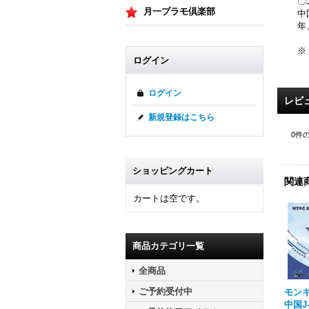
〇J
月一プラモ倶楽部
中
年
※
ログイン
ログイン
レビ
新規登録はこちら
0
件
ショッピングカート
関連
カートは空です。
商品カテゴリ一覧
全商品
ご予約受付中
モンキッ
中国J