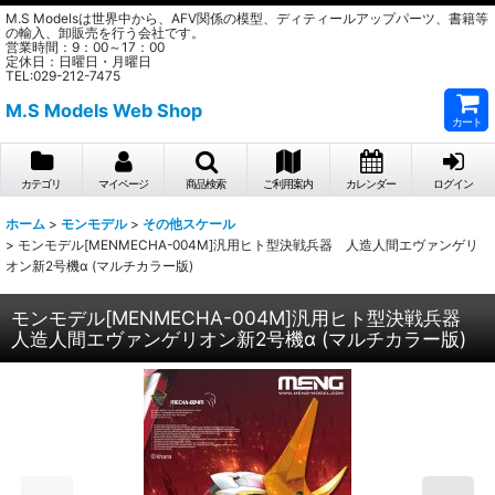
M.S Modelsは世界中から、AFV関係の模型、ディティールアップパーツ、書籍等
の輸入、卸販売を行う会社です。
営業時間：9：00～17：00
定休日：日曜日・月曜日
TEL:029-212-7475
M.S Models Web Shop
カート
カテゴリ
マイページ
商品検索
ご利用案内
カレンダー
ログイン
ホーム
>
モンモデル
>
その他スケール
>
モンモデル[MENMECHA-004M]汎用ヒト型決戦兵器 人造人間エヴァンゲリ
オン新2号機α (マルチカラー版)
モンモデル[MENMECHA-004M]汎用ヒト型決戦兵器
人造人間エヴァンゲリオン新2号機α (マルチカラー版)