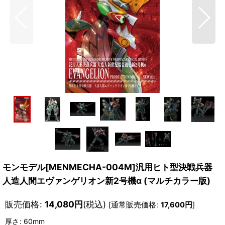
モンモデル[MENMECHA-004M]汎用ヒト型決戦兵器
人造人間エヴァンゲリオン新2号機α (マルチカラー版)
販売価格
:
14,080
円
(税込)
[
通常販売価格
:
17,600
円
]
厚さ
:
60mm