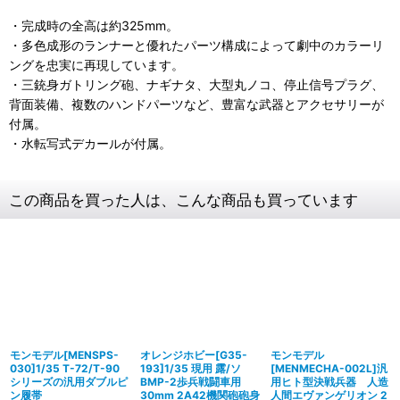
・完成時の全高は約325mm。
・多色成形のランナーと優れたパーツ構成によって劇中のカラーリ
ングを忠実に再現しています。
・三銃身ガトリング砲、ナギナタ、大型丸ノコ、停止信号プラグ、
背面装備、複数のハンドパーツなど、豊富な武器とアクセサリーが
付属。
・水転写式デカールが付属。
この商品を買った人は、こんな商品も買っています
モンモデル[MENSPS-
オレンジホビー[G35-
モンモデル
030]1/35 T-72/T-90
193]1/35 現用 露/ソ
[MENMECHA-002L]汎
シリーズの汎用ダブルピ
BMP-2歩兵戦闘車用
用ヒト型決戦兵器 人造
ン履帯
30mm 2A42機関砲砲身
人間エヴァンゲリオン 2