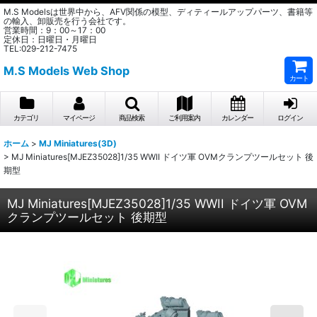
M.S Modelsは世界中から、AFV関係の模型、ディティールアップパーツ、書籍等
の輸入、卸販売を行う会社です。
営業時間：9：00～17：00
定休日：日曜日・月曜日
TEL:029-212-7475
M.S Models Web Shop
カート
カテゴリ
マイページ
商品検索
ご利用案内
カレンダー
ログイン
ホーム
>
MJ Miniatures(3D)
>
MJ Miniatures[MJEZ35028]1/35 WWII ドイツ軍 OVMクランプツールセット 後
期型
MJ Miniatures[MJEZ35028]1/35 WWII ドイツ軍 OVM
クランプツールセット 後期型