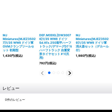
MJ
DEF.MODEL[DW3007
MJ
Miniatures[MJEZ3502
6]1/35 WWII ドイツ
Miniatures[MJEZ3502
7]1/35 WWII ドイツ軍
Sd.Kfz.250装甲ハーフ
9]1/35 WWII ドイツ軍
OVMクランプツールセ
トラック/デマーグD7 1t
消火器セット（デカール
ット 初期型
ハーフトラック 自重変
付）
形タイヤセット＃1(汎
1,430
円
(税込)
1,980
円
(税込)
用)
792
円
(税込)
レビュー
0
件のレビュー