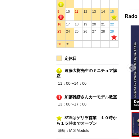
9
10
11
12
13
14
15
Rado
16
17
18
19
20
21
22
23
24
25
26
27
28
29
30
31
定休日
遠藤大樹先生のミニチュア講
座
11：00〜14：00
加藤雅彦さんカーモデル教室
13：00〜17：00
8/15はゲリラ営業 １０時か
ら１５時までオープン
場所：M.S Models