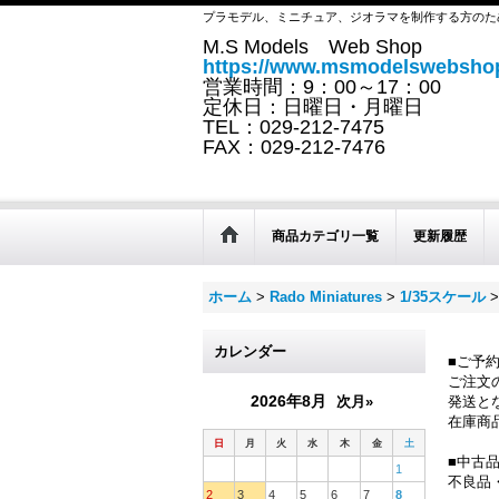
プラモデル、ミニチュア、ジオラマを制作する方のた
M.S Models Web Shop
https://www.msmodelswebshop
営業時間：9：00～17：00
定休日：日曜日・月曜日
TEL：029-212-7475
FAX：029-212-7476
商品カテゴリ一覧
更新履歴
ホーム
>
Rado Miniatures
>
1/35スケール
>
カレンダー
■ご予
ご注文
2026年8月
次月»
発送と
在庫商
日
月
火
水
木
金
土
■中古
1
不良品
2
3
4
5
6
7
8