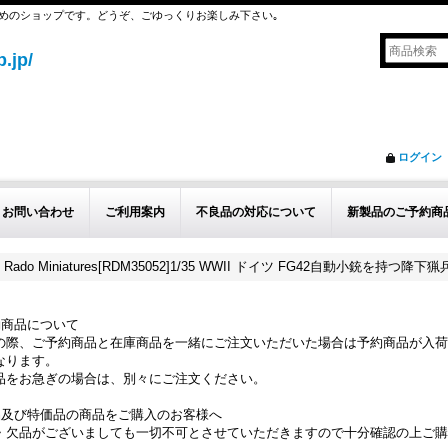
めのショップです。どうぞ、ごゆっくりお楽しみ下さい｡
.jp/
ログイン
お問い合わせ
ご利用案内
不良品の対応について
新製品のご予約商
Rado Miniatures[RDM35052]1/35 WWII ドイツ FG42自動小銃を持つ降下
約商品について
の際、ご予約商品と在庫商品を一緒にご注文いただいた場合は予約商品が入荷
なります。
品をお急ぎの場合は、別々にご注文ください。
品及び特価品の商品をご購入のお客様へ
・欠品がございましても一切不可とさせていただきますので十分確認の上ご購