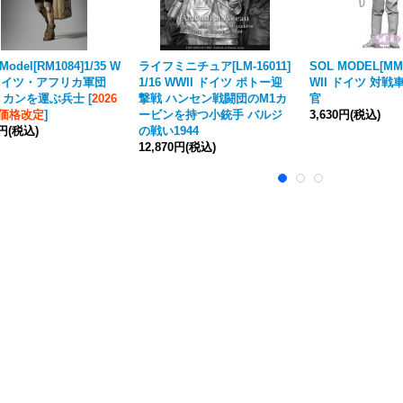
Model[RM1084]1/35 W
ライフミニチュア[LM-16011]
SOL MODEL[MM8
 ドイツ・アフリカ軍団
1/16 WWII ドイツ ポトー迎
WII ドイツ 対戦
リカンを運ぶ兵士
[
2026
撃戦 ハンセン戦闘団のM1カ
官
月価格改定
]
ービンを持つ小銃手 バルジ
3,630円
(税込)
0円
(税込)
の戦い1944
12,870円
(税込)