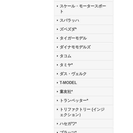
スケール・モータースポー
ト
スパラッハ
ズベズダ*
タイガーモデル
ダイナモモデルズ
タコム
タミヤ*
ダス・ヴェルク
T-MODEL
童友社*
トランペッター*
トリファクトリー (インジ
ェクション）
ハセガワ*
プラッツ*