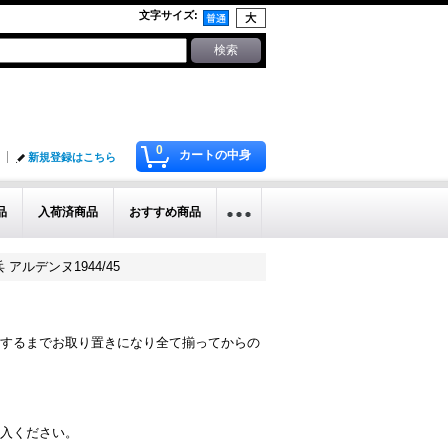
文字サイズ
:
0
カートの中身
新規登録はこちら
品
入荷済商品
おすすめ商品
猟兵 アルデンヌ1944/45
するまでお取り置きになり全て揃ってからの
入ください。