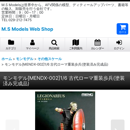
M.S Modelsは世界中から、AFV関係の模型、ディティールアップパーツ、書籍等
の輸入、卸販売を行う会社です。
営業時間：9：00～17：00
定休日：日曜日・月曜日
TEL:029-212-7475
M.S Models Web Shop
カート
カテゴリ
マイページ
商品検索
ご利用案内
カレンダー
ログイン
ホーム
>
モンモデル
>
その他スケール
>
モンモデル[MENDX-002]1/6 古代ローマ重装歩兵(塗装済み完成品)
モンモデル[MENDX-002]1/6 古代ローマ重装歩兵(塗装
済み完成品)