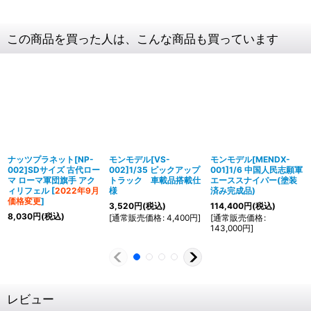
この商品を買った人は、こんな商品も買っています
ナッツプラネット[NP-
モンモデル[VS-
モンモデル[MENDX-
002]SDサイズ 古代ロー
002]1/35 ピックアップ
001]1/6 中国人民志願軍
マ ローマ軍団旗手 アク
トラック 車載品搭載仕
エーススナイパー(塗装
ィリフェル
[
2022年9月
様
済み完成品)
価格変更
]
3,520
円
(税込)
114,400
円
(税込)
8,030
円
(税込)
[
通常販売価格
:
4,400
円
]
[
通常販売価格
:
143,000
円
]
レビュー