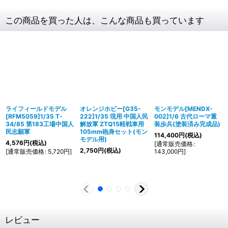
この商品を買った人は、こんな商品も買っています
ライフィールドモデル
オレンジホビー[G35-
モンモデル[MENDX-
[RFM5059]1/35 T-
222]1/35 現用 中国人民
002]1/6 古代ローマ重
34/85 第183工場中国人
解放軍 ZTQ15軽戦車用
装歩兵(塗装済み完成品)
民志願軍
105mm砲身セット(モン
114,400
円
(税込)
モデル用)
4,576
円
(税込)
[
通常販売価格
:
2,750
円
(税込)
[
通常販売価格
:
5,720
円
]
143,000
円
]
レビュー