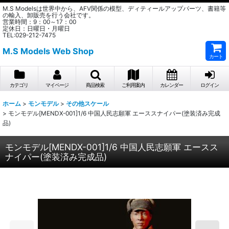
M.S Modelsは世界中から、AFV関係の模型、ディティールアップパーツ、書籍等
の輸入、卸販売を行う会社です。
営業時間：9：00～17：00
定休日：日曜日・月曜日
TEL:029-212-7475
M.S Models Web Shop
カート
カテゴリ
マイページ
商品検索
ご利用案内
カレンダー
ログイン
ホーム
>
モンモデル
>
その他スケール
>
モンモデル[MENDX-001]1/6 中国人民志願軍 エーススナイパー(塗装済み完成
品)
モンモデル[MENDX-001]1/6 中国人民志願軍 エースス
ナイパー(塗装済み完成品)