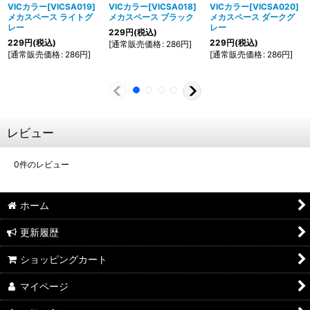
VICカラー[VICSA019]
VICカラー[VICSA018]
VICカラー[VICSA020]
メカスペース ライトグ
メカスペース ブラック
メカスペース ダークグ
レー
レー
229
円
(税込)
229
円
(税込)
229
円
(税込)
[
通常販売価格
:
286
円
]
[
通常販売価格
:
286
円
]
[
通常販売価格
:
286
円
]
レビュー
0
件のレビュー
ホーム
更新履歴
ショッピングカート
マイページ