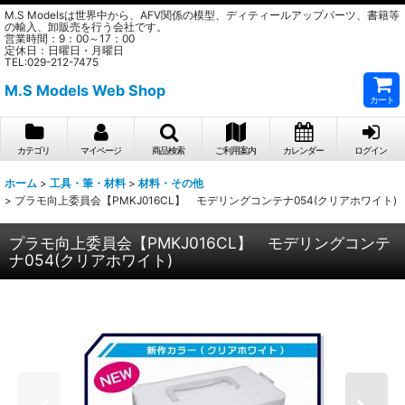
M.S Modelsは世界中から、AFV関係の模型、ディティールアップパーツ、書籍等
の輸入、卸販売を行う会社です。
営業時間：9：00～17：00
定休日：日曜日・月曜日
TEL:029-212-7475
M.S Models Web Shop
カート
カテゴリ
マイページ
商品検索
ご利用案内
カレンダー
ログイン
ホーム
>
工具・筆・材料
>
材料・その他
>
プラモ向上委員会【PMKJ016CL】 モデリングコンテナ054(クリアホワイト)
プラモ向上委員会【PMKJ016CL】 モデリングコンテ
ナ054(クリアホワイト)