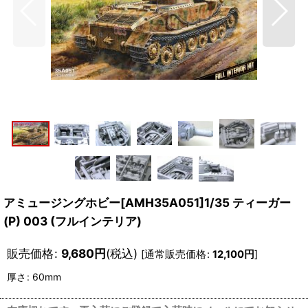
アミュージングホビー[AMH35A051]1/35 ティーガー
(P) 003 (フルインテリア)
販売価格
:
9,680
円
(税込)
[
通常販売価格
:
12,100
円
]
厚さ
:
60mm