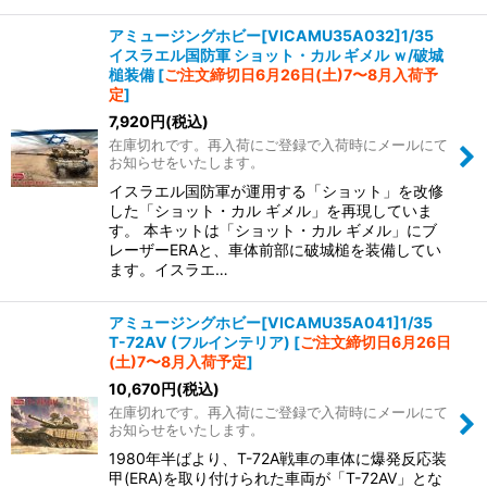
アミュージングホビー[VICAMU35A032]1/35
イスラエル国防軍 ショット・カル ギメル ｗ/破城
槌装備
[
ご注文締切日6月26日(土)7〜8月入荷予
定
]
7,920
円
(税込)
在庫切れです。再入荷にご登録で入荷時にメールにて
お知らせをいたします。
イスラエル国防軍が運用する「ショット」を改修
した「ショット・カル ギメル」を再現していま
す。 本キットは「ショット・カル ギメル」にブ
レーザーERAと、車体前部に破城槌を装備してい
ます。イスラエ…
アミュージングホビー[VICAMU35A041]1/35
T-72AV (フルインテリア)
[
ご注文締切日6月26日
(土)7〜8月入荷予定
]
10,670
円
(税込)
在庫切れです。再入荷にご登録で入荷時にメールにて
お知らせをいたします。
1980年半ばより、T-72A戦車の車体に爆発反応装
甲(ERA)を取り付けられた車両が「T-72AV」とな