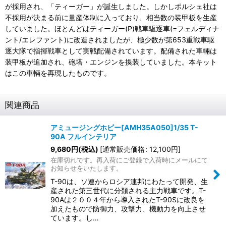
が採用され、「ティーガー」が誕生しました。しかしポルシェ社は
不採用が決まる前に量産体制に入っており、相当数の装甲板を生産
していました。ほとんどはティーガー(P)戦車駆逐車(=フェルディナ
ント/エレファント)に改造されましたが、極少数が第653重戦車駆
逐大隊で指揮戦車として実戦配備されています。配備された車輛は
装甲板が追加され、砲塔・エンジンを換装していました。本キット
はこの車輛を再現したものです。
関連商品
アミュージングホビー[AMH35A050]1/35 T-
90A フルインテリア
9,680
円
(税込)
[
通常販売価格
:
12,100
円
]
在庫切れです。再入荷にご登録で入荷時にメールにて
お知らせをいたします。
T-90は、ソ連からロシア連邦にわたって開発、生
産された第三世代に分類される主力戦車です。T-
90Aは２００４年から導入されたT-90Sに改良を
加えたもので防御力、攻撃力、機動力を向上させ
ています。し…