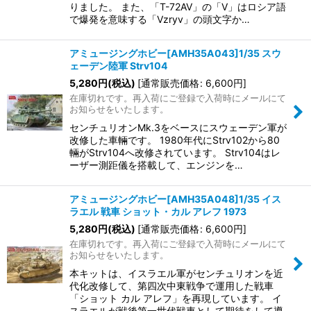
りました。 また、「T-72AV」の「V」はロシア語
で爆発を意味する「Vzryv」の頭文字か…
アミュージングホビー[AMH35A043]1/35 スウ
ェーデン陸軍 Strv104
5,280
円
(税込)
[
通常販売価格
:
6,600
円
]
在庫切れです。再入荷にご登録で入荷時にメールにて
お知らせをいたします。
センチュリオンMk.3をベースにスウェーデン軍が
改修した車輛です。 1980年代にStrv102から80
輛がStrv104へ改修されています。 Strv104はレ
ーザー測距儀を搭載して、エンジンを…
アミュージングホビー[AMH35A048]1/35 イス
ラエル 戦車 ショット・カル アレフ 1973
5,280
円
(税込)
[
通常販売価格
:
6,600
円
]
在庫切れです。再入荷にご登録で入荷時にメールにて
お知らせをいたします。
本キットは、イスラエル軍がセンチュリオンを近
代化改修して、第四次中東戦争で運用した戦車
「ショット カル アレフ」を再現しています。 イ
スラエルが戦後第一世代戦車として期待をして導