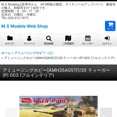
M.S Modelsは世界中から、AFV関係の模型、ディティールアップパーツ、書籍等
の輸入、卸販売を行う会社です。
営業時間：9：00～17：00
定休日：日曜日・月曜日
TEL:029-212-7475
M.S Models Web Shop
カート
カテゴリ
マイページ
商品検索
ご利用案内
カレンダー
ログイン
ホーム
>
アミュージングホビー（ビ）
>
アミュージングホビー[AMH35A051]1/35 ティーガー(P) 003 (フルインテリア)
アミュージングホビー[AMH35A051]1/35 ティーガー
(P) 003 (フルインテリア)