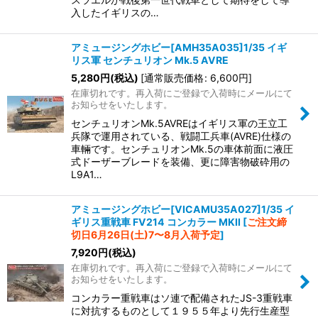
入したイギリスの…
アミュージングホビー[AMH35A035]1/35 イギ
リス軍 センチュリオン Mk.5 AVRE
5,280
円
(税込)
[
通常販売価格
:
6,600
円
]
在庫切れです。再入荷にご登録で入荷時にメールにて
お知らせをいたします。
センチュリオンMk.5AVREはイギリス軍の王立工
兵隊で運用されている、戦闘工兵車(AVRE)仕様の
車輛です。センチュリオンMk.5の車体前面に液圧
式ドーザーブレードを装備、更に障害物破砕用の
L9A1…
アミュージングホビー[VICAMU35A027]1/35 イ
ギリス重戦車 FV214 コンカラー MKII
[
ご注文締
切日6月26日(土)7〜8月入荷予定
]
7,920
円
(税込)
在庫切れです。再入荷にご登録で入荷時にメールにて
お知らせをいたします。
コンカラー重戦車はソ連で配備されたJS-3重戦車
に対抗するものとして１９５５年より先行生産型