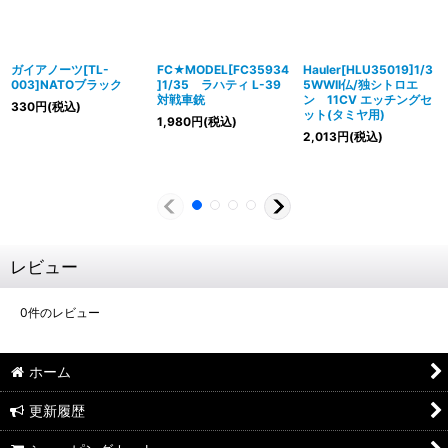
ガイアノーツ[TL-
FC★MODEL[FC35934
Hauler[HLU35019]1/3
003]NATOブラック
]1/35 ラハティ L-39
5WWII仏/独シトロエ
対戦車銃
ン 11CV エッチングセ
330
円
(税込)
ット(タミヤ用)
1,980
円
(税込)
2,013
円
(税込)
レビュー
0
件のレビュー
ホーム
更新履歴