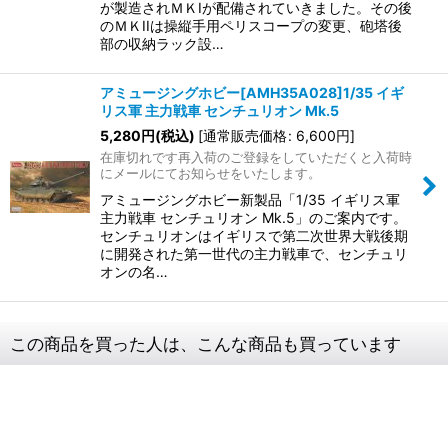
が製造されＭＫIが配備されていきました。その後
のＭＫIIは操縦手用ペリスコープの変更、砲塔後
部の収納ラック設…
アミュージングホビー[AMH35A028]1/35 イギ
リス軍 主力戦車 センチュリオン Mk.5
5,280
円
(税込)
[
通常販売価格
:
6,600
円
]
在庫切れです再入荷のご登録をしていただくと入荷時
にメールにてお知らせをいたします。
アミュージングホビー新製品「1/35 イギリス軍
主力戦車 センチュリオン Mk.5」のご案内です。
センチュリオンはイギリスで第二次世界大戦後期
に開発された第一世代の主力戦車で、センチュリ
オンの名…
この商品を買った人は、こんな商品も買っています