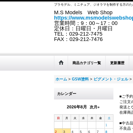
プラモデル、ミニチュア、ジオラマを制作する方のた
M.S Models Web Shop
https://www.msmodelswebshop
営業時間：9：00～17：00
定休日：日曜日・月曜日
TEL：029-212-7475
FAX：029-212-7476
商品カテゴリ一覧
更新履歴
ホーム
>
GSW塗料
>
ピグメント・ジェル
>
カレンダー
■ご予
ご注文
2026年8月
次月»
発送と
在庫商
日
月
火
水
木
金
土
■中古
1
不良品
2
3
4
5
6
7
8