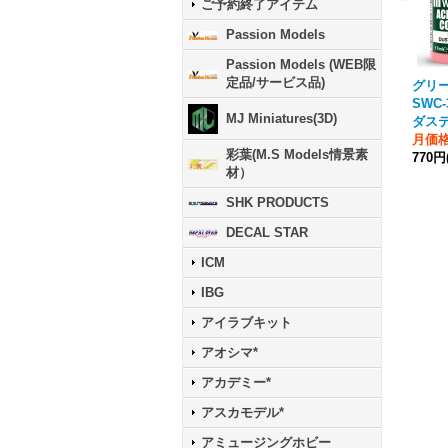
ご予約終了アイテム
Passion Models
Passion Models (WEB限
定品/サービス品)
グリ
SWC
MJ Miniatures(3D)
ダス
月価
彩葉(M.S Models情景素
770円
材）
SHK PRODUCTS
DECAL STAR
ICM
IBG
アイラブキット
アオシマ*
アカデミー*
アスカモデル*
アミュージングホビー