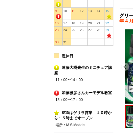
9
10
11
12
13
14
15
グリー
年４
16
17
18
19
20
21
22
23
24
25
26
27
28
29
30
31
定休日
遠藤大樹先生のミニチュア講
座
11：00〜14：00
加藤雅彦さんカーモデル教室
13：00〜17：00
8/15はゲリラ営業 １０時か
ら１５時までオープン
場所：M.S Models