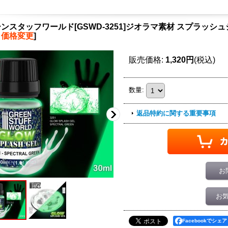
ンスタッフワールド[GSWD-3251]ジオラマ素材 スプラッシ
月価格変更
]
販売価格
:
1,320円
(税込)
数量
:
返品特約に関する重要事項
お
お
Facebookでシェア