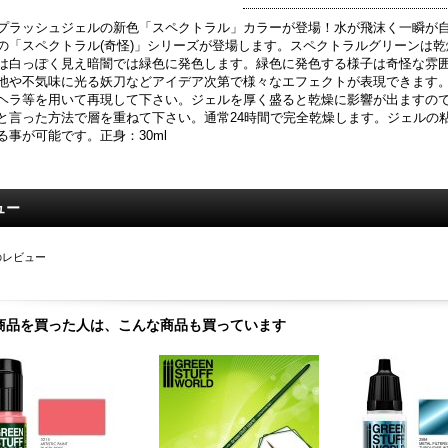
プラッシュジェルの新色「スペクトラル」カラーが登場！水が飛沫く一瞬が
の「スペクトラル(奇怪)」シリーズが登場します。スペクトラルグリーンは
は白っぽく見え暗闇では緑色に発色します。緑色に発色する様子は奇怪な雰
池や不気味に光る妖刀などアイデア次第で様々なエフェクトが表現できます
ヘラ等を用いて再現して下さい。ジェルを厚く盛ると乾燥に影響が出ますの
と言った方法で層を重ねて下さい。通常24時間で完全乾燥します。ジェルの
る事が可能です。正身：30ml
ュー
のレビュー
商品を買った人は、こんな商品も買っています