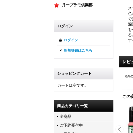
月一プラモ倶楽部
ス
色
で
溜
ログイン
を
る
す
ログイン
新規登録はこちら
レビ
ショッピングカート
0
件
カートは空です。
この
商品カテゴリ一覧
全商品
ご予約受付中