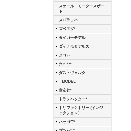
スケール・モータースポー
ト
スパラッハ
ズベズダ*
タイガーモデル
ダイナモモデルズ
タコム
タミヤ*
ダス・ヴェルク
T-MODEL
童友社*
トランペッター*
トリファクトリー (インジ
ェクション）
ハセガワ*
プラッツ*