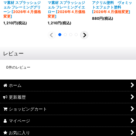
マ素材 スプラッシュジ
マ素材 スプラッシュジ
アクリル塗料 ヴォミッ
ェル フレーミンググリ
ェル フレーミングイエ
トエフェクト塗料
ーン
[
2026年４月価格
ロー
[
2026年４月価格
[
2026年４月価格変更
]
変更
]
変更
]
880
円
(税込)
1,210
円
(税込)
1,210
円
(税込)
レビュー
0
件のレビュー
ホーム
更新履歴
ショッピングカート
マイページ
お気に入り