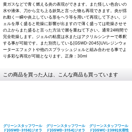
黄ガスなどで青く燃える炎の表現ができます。また怪しい色合いの
水や液体、刀から立ち上る妖気と言った物も再現できます。炎が揺
れ動く一瞬や炎上している形をヘラ等を用いて再現して下さい。ジ
ェルを厚く盛ると乾燥に影響が出ますので薄く盛っては乾燥させそ
の上からまた盛ると言った方法で層を重ねて下さい。通常24時間で
完全乾燥します。ジェルの粘度は水またはアクリルシンナーで希釈
する事が可能です。また別売している[GSWD-2045]UVレジンウォ
ーターエフェクトや他のスプラッシュジェルと組み合わせる事でよ
り多彩な再現が可能となります。正身：30ml
この商品を買った人は、こんな商品も買っています
グリーンスタッフワール
グリーンスタッフワール
グリーンスタッフワール
ド[GSWD-3156]ジオラ
ド[GSWD-3154]ジオラ
ド[GSWC-2399]水溶性