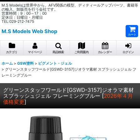
M.S Modelsは世界中から、AFV関係の模型、ディティールアップパーツ、書籍等
の輸入、卸販売を行う会社です。
営業時間：9：00～17：00
定休日：日曜日・月曜日
TEL:029-212-7475
M.S Models Web Shop
カート
カテゴリ
マイページ
商品検索
ご利用案内
カレンダー
ログイン
ホーム
>
GSW塗料
>
ピグメント・ジェル
>
グリーンスタッフワールド[GSWD-3157]ジオラマ素材 スプラッシュジェル フ
レーミングブルー
グリーンスタッフワールド[GSWD-3157]ジオラマ素材
スプラッシュジェル フレーミングブルー
[
2026年４月
価格変更
]