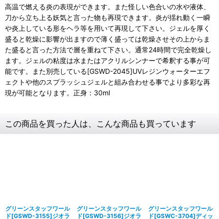
高温で燃える炎の表現ができます。また怪しい色合いの水や液体、
刀から立ち上る妖気と言った物も再現できます。炎が揺れ動く一瞬
や炎上している形をヘラ等を用いて再現して下さい。ジェルを厚く
盛ると乾燥に影響が出ますので薄く盛っては乾燥させその上からま
た盛ると言った方法で層を重ねて下さい。通常24時間で完全乾燥し
ます。ジェルの粘度は水またはアクリルシンナーで希釈する事が可
能です。また別売している[GSWD-2045]UVレジンウォーターエフ
ェクトや他のスプラッシュジェルと組み合わせる事でより多彩な再
現が可能となります。正身：30ml
この商品を買った人は、こんな商品も買っています
グリーンスタッフワール
グリーンスタッフワール
グリーンスタッフワール
ド[GSWD-3155]ジオラ
ド[GSWD-3156]ジオラ
ド[GSWC-3704]ディッ