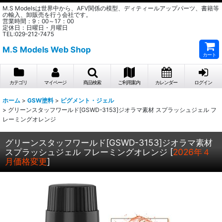
M.S Modelsは世界中から、AFV関係の模型、ディティールアップパーツ、書籍等
の輸入、卸販売を行う会社です。
営業時間：9：00～17：00
定休日：日曜日・月曜日
TEL:029-212-7475
M.S Models Web Shop
カート
カテゴリ
マイページ
商品検索
ご利用案内
カレンダー
ログイン
ホーム
>
GSW塗料
>
ピグメント・ジェル
>
グリーンスタッフワールド[GSWD-3153]ジオラマ素材 スプラッシュジェル フ
レーミングオレンジ
グリーンスタッフワールド[GSWD-3153]ジオラマ素材
スプラッシュジェル フレーミングオレンジ
[
2026年４
月価格変更
]