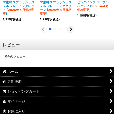
マ素材 スプラッシュジ
マ素材 スプラッシュジ
ピングインク パープル
ェル フレーミングレッ
ェル フレーミンググリ
バニティ
[
2026年４月
ド
[
2026年４月価格変
ーン
[
2026年４月価格
価格変更
]
更
]
変更
]
1,100
円
(税込)
1,210
円
(税込)
1,210
円
(税込)
レビュー
0
件のレビュー
ホーム
更新履歴
ショッピングカート
マイページ
お気に入り