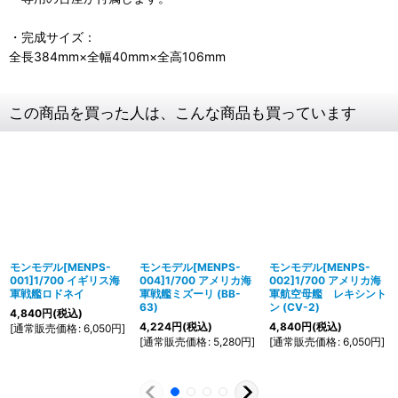
・完成サイズ：
全長384mm×全幅40mm×全高106mm
この商品を買った人は、こんな商品も買っています
モンモデル[MENPS-
モンモデル[MENPS-
モンモデル[MENPS-
001]1/700 イギリス海
004]1/700 アメリカ海
002]1/700 アメリカ海
軍戦艦ロドネイ
軍戦艦ミズーリ (BB-
軍航空母艦 レキシント
63)
ン (CV-2)
4,840
円
(税込)
4,224
円
(税込)
4,840
円
(税込)
[
通常販売価格
:
6,050
円
]
[
通常販売価格
:
5,280
円
]
[
通常販売価格
:
6,050
円
]