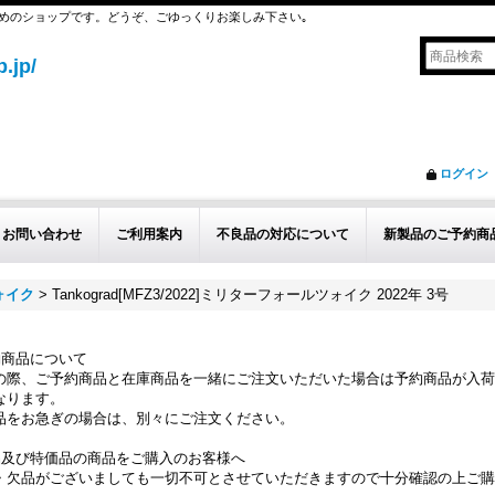
めのショップです。どうぞ、ごゆっくりお楽しみ下さい｡
.jp/
ログイン
お問い合わせ
ご利用案内
不良品の対応について
新製品のご予約商
ォイク
>
Tankograd[MFZ3/2022]ミリターフォールツォイク 2022年 3号
約商品について
の際、ご予約商品と在庫商品を一緒にご注文いただいた場合は予約商品が入荷
なります。
品をお急ぎの場合は、別々にご注文ください。
品及び特価品の商品をご購入のお客様へ
・欠品がございましても一切不可とさせていただきますので十分確認の上ご購