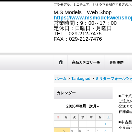
プラモデル、ミニチュア、ジオラマを制作する方のた
M.S Models Web Shop
https://www.msmodelswebshop
営業時間：9：00～17：00
定休日：日曜日・月曜日
TEL：029-212-7475
FAX：029-212-7476
商品カテゴリ一覧
更新履歴
ホーム
>
Tankograd
>
ミリターフォールツ
カレンダー
■ご予
ご注文
2026年8月
次月»
発送と
在庫商
日
月
火
水
木
金
土
■中古
1
不良品
2
3
4
5
6
7
8