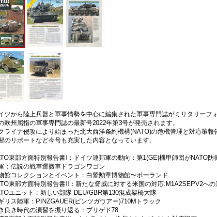
イツから陸上兵器と軍事情勢を中心に編集された軍事専門誌がミリタリーフ
の欧州屈指の軍事専門誌の最新号2022年第3号が発売されます。
クライナ侵攻により始まった北大西洋条約機構(NATO)の危機管理と対応策
習のリポートなど今号も充実した内容となっています。
ATO東部方面特別報告書I：ドイツ連邦軍の動向：第1(GE)機甲師団がNATO
軍：伝説の戦車運搬車ドラゴンワゴン
物館コレクションとイベント：白鷲勲章博物館〜ポーランド
ATO東部方面特別報告書II：新たな脅威に対する米国の対応:M1A2SEPV2へ
ATOユニット：新しい部隊 DEU/GBR第130混成架橋大隊
ギリス陸軍：PINZGAUER(ピンツガウアー)710Mトラック
き良き時代の演習を振り返る：ブリゲド78