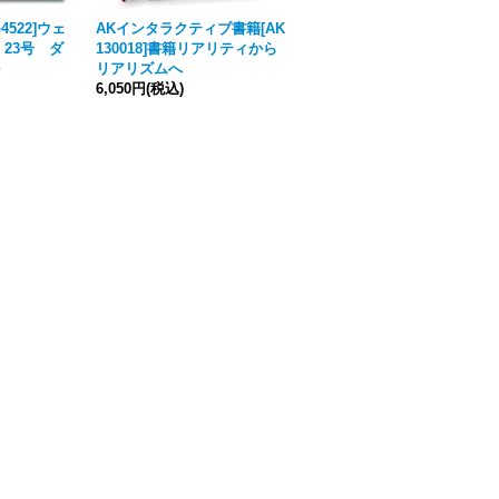
4522]ウェ
AKインタラクティブ書籍[AK
Desert Eagle[No.39]IDF イ
23号 ダ
130018]書籍リアリティから
スラエル国防軍(IDF)地上部
リアリズムへ
隊の最先端装備No.2
6,050円
(税込)
9,020円
(税込)