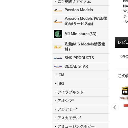
N
ご予約終了アイテム
N
Passion Models
写
テ
Passion Models (WEB限
ペ
定品/サービス品)
MJ Miniatures(3D)
レビ
彩葉(M.S Models情景素
材）
0
件
SHK PRODUCTS
DECAL STAR
ICM
この
IBG
アイラブキット
アオシマ*
アカデミー*
アスカモデル*
アミュージングホビー