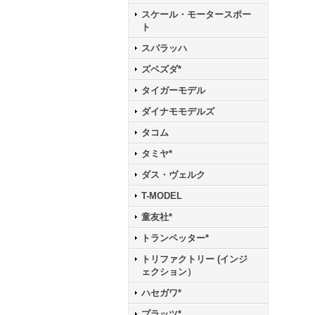
スケール・モータースポー
ト
スパラッハ
ズベズダ*
タイガーモデル
ダイナモモデルズ
タコム
タミヤ*
ダス・ヴェルク
T-MODEL
童友社*
トランペッター*
トリファクトリー (インジ
ェクション）
ハセガワ*
プラッツ*