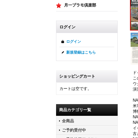
月一プラモ倶楽部
ログイン
ログイン
新規登録はこちら
ド
ショッピングカート
こ
ウ
カートは空です。
演
N
米
商品カテゴリ一覧
博
N
全商品
N
イ
ご予約受付中
古