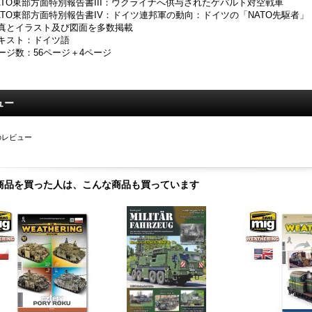
ATO東部方面特別報告書III：ウクライナへ供与されたゲパルト対空戦車
ATO東部方面特別報告書IV：ドイツ連邦軍の動向：ドイツの「NATO先駆者」
真とイラスト及び図面を多数掲載
キスト：ドイツ語
ージ数：56ページ＋4ページ
ュー
のレビュー
商品を買った人は、こんな商品も買っています