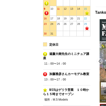
9
10
11
12
13
14
15
Tank
16
17
18
19
20
21
22
23
24
25
26
27
28
29
30
31
定休日
遠藤大樹先生のミニチュア講
座
11：00〜14：00
加藤雅彦さんカーモデル教室
13：00〜17：00
8/15はゲリラ営業 １０時か
ら１５時までオープン
場所：M.S Models