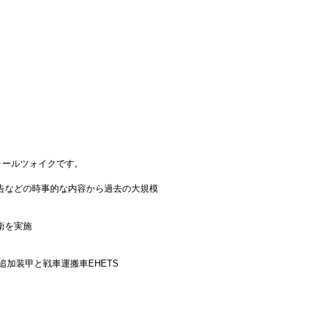
ォールツォイクです。
報告などの時事的な内容から過去の大規模
防衛を実施
の追加装甲と戦車運搬車EHETS