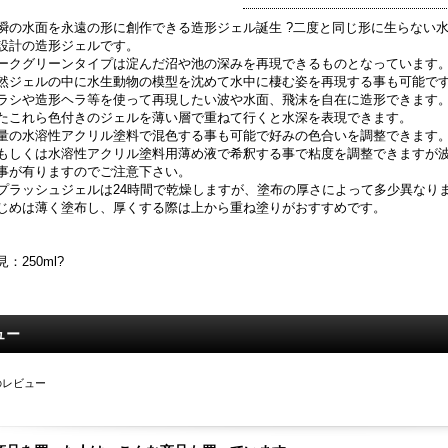
瞬の水面を永遠の形に創作できる造形ジェル誕生 ?二度と同じ形に生らない
設計の造形ジェルです。
ークグリーンタイプは淀んだ沼や池の深みを再現できるものとなっています
然ジェルの中に水生動物の模型を沈めて水中に棲む姿を再現する事も可能で
ラシや造形ヘラ等を使って再現したい波や水面、飛沫を自在に造形できます
たこれら色付きのジェルを薄い層で重ねて行くと水深を表現できます。
量の水溶性アクリル塗料で混色する事も可能で好みの色合いを調整できます
もしくは水溶性アクリル塗料用薄め液で希釈する事で粘度を調整できますが
事が有りますのでご注意下さい。
プラッシュジェルは24時間で乾燥しますが、塗布の厚さによって多少異なり
じめは薄く塗布し、厚くする際は上から重ね塗りがおすすめです。
見：250ml?
ュー
のレビュー