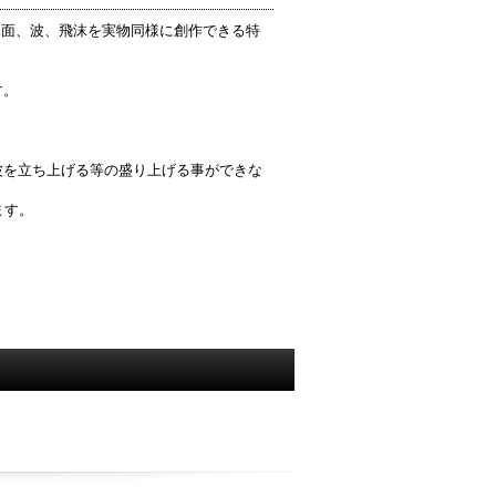
水面、波、飛沫を実物同様に創作できる特
。
す。
。
。
波を立ち上げる等の盛り上げる事ができな
ます。