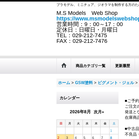
プラモデル、ミニチュア、ジオラマを制作する方のた
M.S Models Web Shop
https://www.msmodelswebshop
営業時間：9：00～17：00
定休日：日曜日・月曜日
TEL：029-212-7475
FAX：029-212-7476
商品カテゴリ一覧
更新履歴
ホーム
>
GSW塗料
>
ピグメント・ジェル
>
カレンダー
■ご予
ご注文
2026年8月
次月»
発送と
在庫商
日
月
火
水
木
金
土
■中古
1
不良品
2
3
4
5
6
7
8