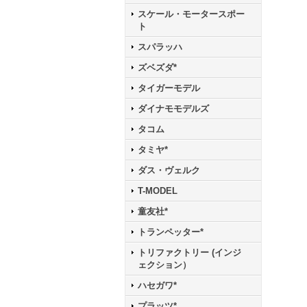
スケール・モータースポー
ト
スパラッハ
ズベズダ*
タイガーモデル
ダイナモモデルズ
タコム
タミヤ*
ダス・ヴェルク
T-MODEL
童友社*
トランペッター*
トリファクトリー (インジ
ェクション）
ハセガワ*
プラッツ*