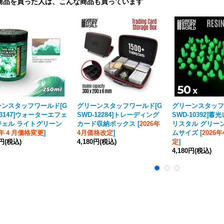
商品を買った人は、こんな商品も買っています
ーンスタッフワールド[G
グリーンスタッフワールド[G
グリーンスタッフ
-3147]ウォーターエフェ
SWD-12284]トレーディング
SWD-10392]
ジェル ライトグリーン
カード収納ボックス
[
2026年
リスタル グリー
26年４月価格変更
]
4月価格改定
]
ムサイズ
[
2026
0円
(税込)
4,180円
(税込)
定
]
4,180円
(税込)