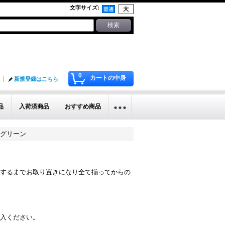
文字サイズ
:
0
カートの中身
新規登録はこちら
品
入荷済商品
おすすめ商品
クグリーン
するまでお取り置きになり全て揃ってからの
入ください。