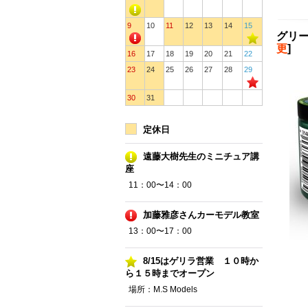
9
10
11
12
13
14
15
グリー
更
]
16
17
18
19
20
21
22
23
24
25
26
27
28
29
30
31
定休日
遠藤大樹先生のミニチュア講
座
11：00〜14：00
加藤雅彦さんカーモデル教室
13：00〜17：00
8/15はゲリラ営業 １０時か
ら１５時までオープン
場所：M.S Models