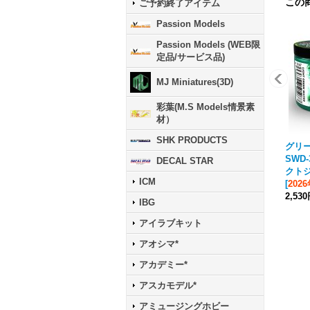
この
ご予約終了アイテム
Passion Models
Passion Models (WEB限
定品/サービス品)
MJ Miniatures(3D)
彩葉(M.S Models情景素
材）
SHK PRODUCTS
グリ
SWD
DECAL STAR
クト
ICM
[
20
2,53
IBG
アイラブキット
アオシマ*
アカデミー*
アスカモデル*
アミュージングホビー