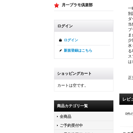
月一プラモ倶楽部
一
別
ダ
当
ログイン
ブ
ま
少
ログイン
水
新規登録はこちら
る
ス
は
ショッピングカート
正
カートは空です。
レビ
商品カテゴリ一覧
0
件
全商品
ご予約受付中