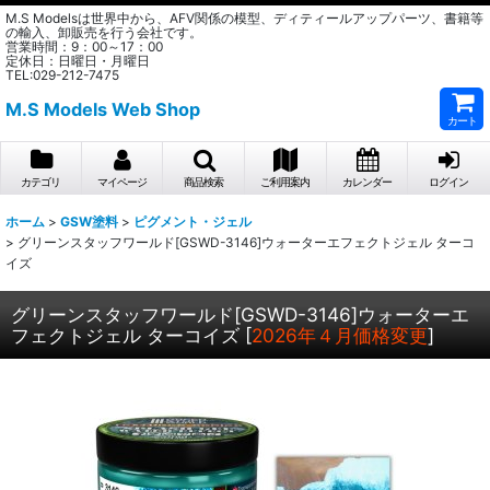
M.S Modelsは世界中から、AFV関係の模型、ディティールアップパーツ、書籍等
の輸入、卸販売を行う会社です。
営業時間：9：00～17：00
定休日：日曜日・月曜日
TEL:029-212-7475
M.S Models Web Shop
カート
カテゴリ
マイページ
商品検索
ご利用案内
カレンダー
ログイン
ホーム
>
GSW塗料
>
ピグメント・ジェル
>
グリーンスタッフワールド[GSWD-3146]ウォーターエフェクトジェル ターコ
イズ
グリーンスタッフワールド[GSWD-3146]ウォーターエ
フェクトジェル ターコイズ
[
2026年４月価格変更
]