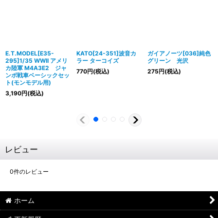
E.T.MODEL[E35-
KATO[24-351]波音カ
ガイアノーツ[036]純色
295]1/35 WWII アメリ
ラー ターコイズ
グリーン 光沢
カ陸軍 M4A3E2 ジャ
770
円
(税込)
275
円
(税込)
ンボ戦車ベーシックセッ
ト(モンモデル用)
3,190
円
(税込)
レビュー
0
件のレビュー
ホーム