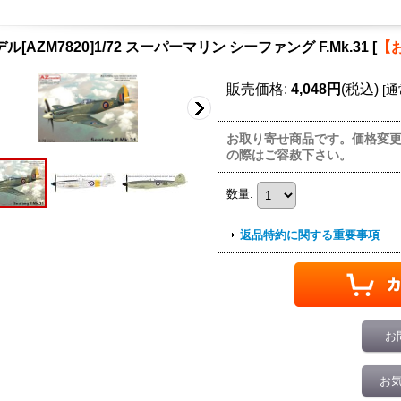
ル[AZM7820]1/72 スーパーマリン シーファング F.Mk.31
[
【
販売価格
:
4,048円
(税込)
[
通
お取り寄せ商品です。価格変
の際はご容赦下さい。
数量
:
返品特約に関する重要事項
お
お