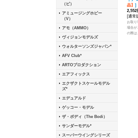
（ビ）
品】
]
2,55
アミュージングホビー
[
通常
（V）
お取り
場合が
アモ（AMMO）
の際は
ヴィジョンモデルズ
ウォルターソンズジャパン*
AFV Club*
ARTOプロダクション
エアフィックス
エクザクトスケールモデル
ズ*
エデュアルド
ゲッコー・モデル
ザ・ボディ（The Bodi）
サンダーモデル*
スーパーウイングシリーズ