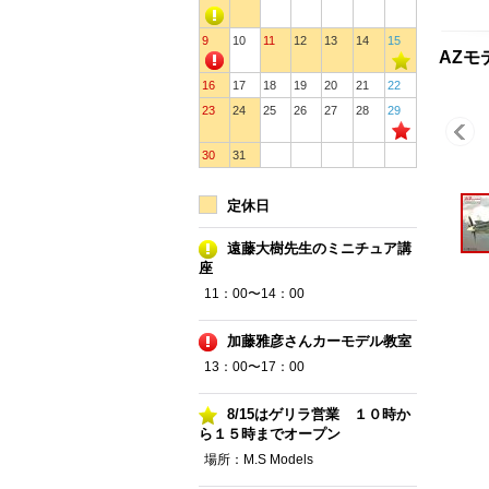
9
10
11
12
13
14
15
AZモデ
16
17
18
19
20
21
22
23
24
25
26
27
28
29
30
31
定休日
遠藤大樹先生のミニチュア講
座
11：00〜14：00
加藤雅彦さんカーモデル教室
13：00〜17：00
8/15はゲリラ営業 １０時か
ら１５時までオープン
場所：M.S Models