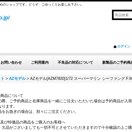
めのショップです。どうぞ、ごゆっくりお楽しみ下さい｡
.jp/
ログイン
お問い合わせ
ご利用案内
不良品の対応について
新製品のご予約商
ット
>
AZモデル
>
AZモデル[AZM7820]1/72 スーパーマリン シーファング F.Mk
約商品について
の際、ご予約商品と在庫商品を一緒にご注文いただいた場合は予約商品が入荷
なります。
品をお急ぎの場合は、別々にご注文ください。
品及び特価品の商品をご購入のお客様へ
・欠品がございましても一切不可とさせていただきますので十分確認の上ご購