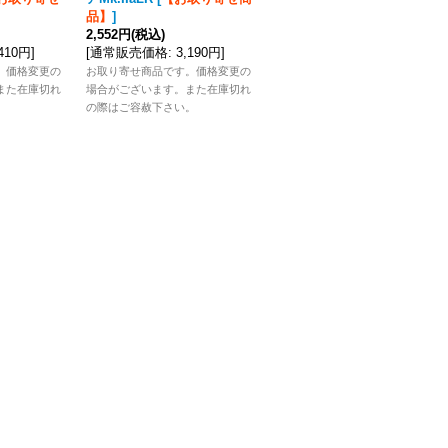
品】
]
2,728円
(税込)
2,552円
(税込)
[
通常販売価格
:
3,410円
]
,410円
]
[
通常販売価格
:
3,190円
]
お取り寄せ商品です。価格変更の
。価格変更の
お取り寄せ商品です。価格変更の
場合がございます。また在庫切れ
また在庫切れ
場合がございます。また在庫切れ
の際はご容赦下さい。
。
の際はご容赦下さい。