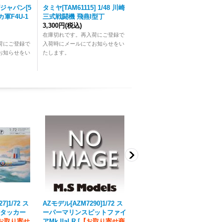
ジャパン[5
タミヤ[TAM61115] 1/48 川崎
リカ軍F4U-1
三式戦闘機 飛燕I型丁
3,300円
(税込)
在庫切れです。再入荷にご登録で
荷にご登録で
入荷時にメールにてお知らせをい
お知らせをい
たします。
7]1/72 ス
AZモデル[AZM7290]1/72 ス
AZモデル[AZM7320]1/72
アタッカー
ーパーマリンスピットファイ
スピットファイアMk.XIVe
お取り寄せ
アMk.IIaLR
[
【お取り寄せ商
[
【お取り寄せ商品】
]