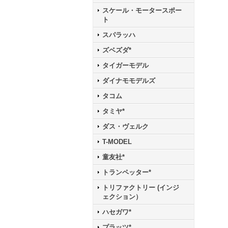
スケール・モータースポー
ト
スパラッハ
ズベズダ*
タイガーモデル
ダイナモモデルズ
タコム
タミヤ*
ダス・ヴェルク
T-MODEL
童友社*
トランペッター*
トリファクトリー (インジ
ェクション）
ハセガワ*
プラッツ*