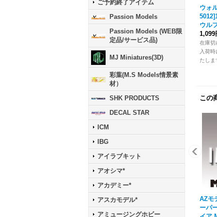
ご予約終了アイテム
ウォル
501
Passion Models
ウルフ
Passion Models (WEB限
1,09
定品/サービス品)
在庫切
入荷時
MJ Miniatures(3D)
たしま
彩葉(M.S Models情景素
材）
この
SHK PRODUCTS
DECAL STAR
ICM
IBG
アイラブキット
アオシマ*
アカデミー*
AZモデ
アスカモデル*
ーパ
アミュージングホビー
イア M