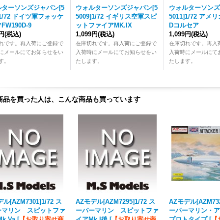
ターソンズジャパン[5
ウォルターソンズジャパン[5
ウォルターソンズ
2]1/72 ドイツ軍フォッケ
5009]1/72 イギリス空軍スピ
5011]1/72 アメ
FW190D-9
ットファイアMK.IX
Dコルセア
9円
(税込)
1,099円
(税込)
1,099円
(税込)
れです。再入荷にご登録で
在庫切れです。再入荷にご登録で
在庫切れです。再入
にメールにてお知らせをい
入荷時にメールにてお知らせをい
入荷時にメールにて
す。
たします。
たします。
商品を買った人は、こんな商品も買っています
ル[AZM7301]1/72 ス
AZモデル[AZM7295]1/72 ス
AZモデル[AZM732
ーマリン スピットファ
ーパーマリン スピットファ
ーパーマリン・
k.Va
[
【お取り寄せ商
イアMk.I後
[
【お取り寄せ商
プロトタイプ
[
【