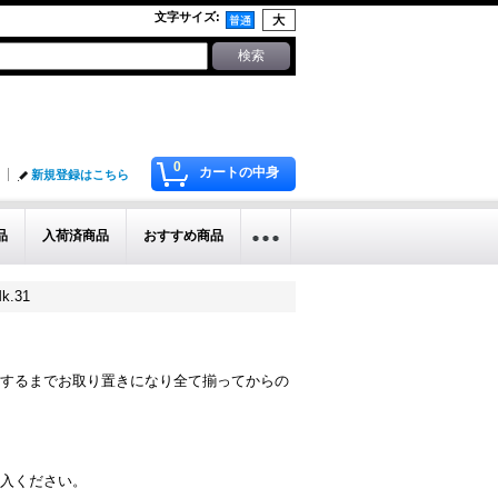
文字サイズ
:
0
カートの中身
新規登録はこちら
品
入荷済商品
おすすめ商品
.31
するまでお取り置きになり全て揃ってからの
入ください。