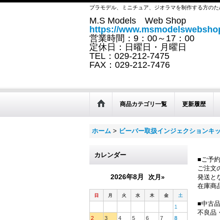
プラモデル、ミニチュア、ジオラマを制作する方のた
M.S Models Web Shop
https://www.msmodelswebshop
営業時間：9：00～17：00
定休日：日曜日・月曜日
TEL：029-212-7475
FAX：029-212-7476
商品カテゴリ一覧
更新履歴
ホーム
>
ビーバー取扱インジェクションキ
カレンダー
■ご予
ご注文
2026年8月
次月»
発送と
在庫商
日
月
火
水
木
金
土
■中古
1
不良品
2
3
4
5
6
7
8