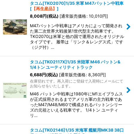
タコム[TKO2070]1/35 米軍 M47パットン中戦車
[
【再生産品】
]
8,008
円
(税込)
[
通常販売価格
:
10,010
円
]
M47パットン中戦車はアメリカによって開発され
た第二次世界大戦後第1世代型主力戦車です。
TKO2070は米軍と他の国で運用されたオリジナル
タイプです。 履帯は「リンク＆レングス式」です
（ジグ付）…
タコム[TKO2117X]1/35 米陸軍 M46 パットン&
1/4トン ユーティリティ トラック
6,688
円
(税込)
[
通常販売価格
:
8,360
円
]
在庫切れです。再入荷にご登録で入荷時にメールにて
お知らせをいたします。
M46 パットン中戦車は1980年にM1エイブラムス
が正式採用されるまでアメリカ軍の主力戦車であ
ったM47/M48/M60で構成されるパットンシリー
ズの元祖といえる戦車です。 1/4トン ユーティ
リ…
タコム[TKO2146]1/35 米海軍 艦艇用MK38 38口