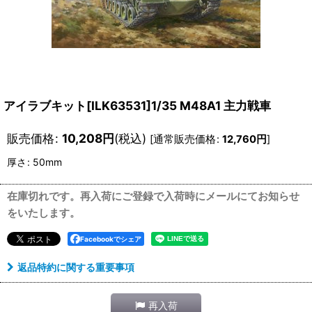
アイラブキット[ILK63531]1/35 M48A1 主力戦車
販売価格
:
10,208
円
(税込)
[
通常販売価格
:
12,760
円
]
厚さ
:
50mm
在庫切れです。再入荷にご登録で入荷時にメールにてお知らせ
をいたします。
Facebookでシェア
返品特約に関する重要事項
再入荷