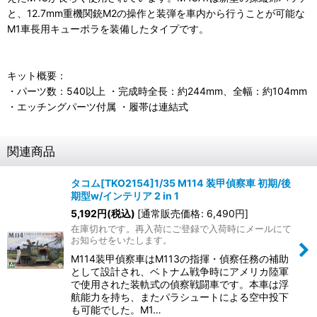
と、12.7mm重機関銃M2の操作と装弾を車内から行うことが可能な
M1車長用キューポラを装備したタイプです。
キット概要：
・パーツ数：540以上 ・完成時全長：約244mm、全幅：約104mm
・エッチングパーツ付属 ・履帯は連結式
関連商品
タコム[TKO2154]1/35 M114 装甲偵察車 初期/後
期型w/インテリア 2 in 1
5,192
円
(税込)
[
通常販売価格
:
6,490
円
]
在庫切れです。再入荷にご登録で入荷時にメールにて
お知らせをいたします。
M114装甲偵察車はM113の指揮・偵察任務の補助
として設計され、ベトナム戦争時にアメリカ陸軍
で使用された装軌式の偵察戦闘車です。本車は浮
航能力を持ち、またパラシュートによる空中投下
も可能でした。M1…