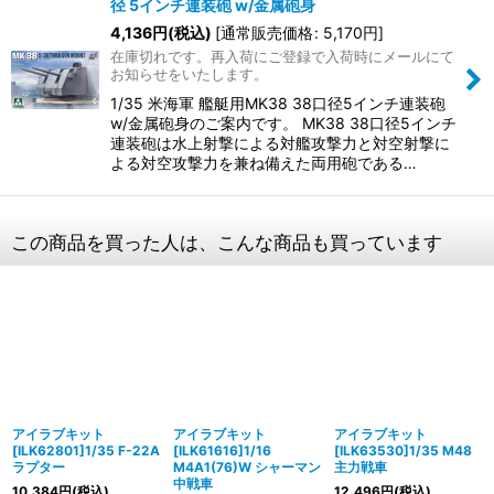
径 5インチ連装砲 w/金属砲身
4,136
円
(税込)
[
通常販売価格
:
5,170
円
]
在庫切れです。再入荷にご登録で入荷時にメールにて
お知らせをいたします。
1/35 米海軍 艦艇用MK38 38口径5インチ連装砲
w/金属砲身のご案内です。 MK38 38口径5インチ
連装砲は水上射撃による対艦攻撃力と対空射撃に
よる対空攻撃力を兼ね備えた両用砲である…
この商品を買った人は、こんな商品も買っています
アイラブキット
アイラブキット
アイラブキット
[ILK62801]1/35 F-22A
[ILK61616]1/16
[ILK63530]1/35 M48
ラプター
M4A1(76)W シャーマン
主力戦車
中戦車
10,384
円
(税込)
12,496
円
(税込)