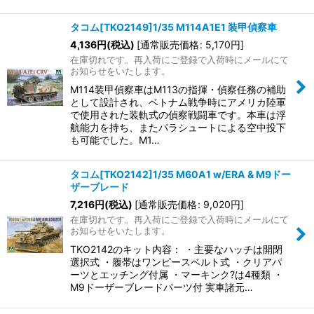
タコム[TKO2149]1/35 M114A1E1 装甲偵察車
4,136
円
(税込)
[
通常販売価格
:
5,170
円
]
在庫切れです。再入荷にご登録で入荷時にメールにて
お知らせをいたします。
M114装甲偵察車はM113の指揮・偵察任務の補助
として設計され、ベトナム戦争時にアメリカ陸軍
で使用された装軌式の偵察戦闘車です。本車は浮
航能力を持ち、またパラシュートによる空中投下
も可能でした。M1…
タコム[TKO2142]1/35 M60A1 w/ERA & M9ドー
ザーブレード
7,216
円
(税込)
[
通常販売価格
:
9,020
円
]
在庫切れです。再入荷にご登録で入荷時にメールにて
お知らせをいたします。
TKO2142のキット内容： ・主要なハッチは開閉
選択式 ・履帯はワンピースベルト式 ・クリアパ
ーツとエッチング付属 ・マーキンク?は4種類 ・
M9ドーザーブレードパーツ付 実車諸元…