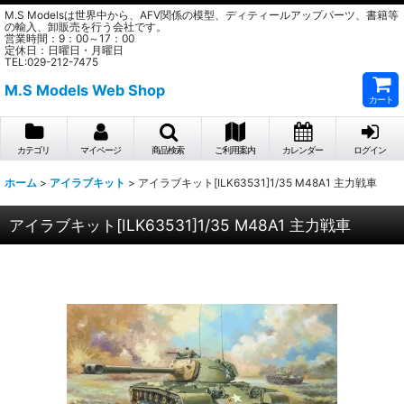
M.S Modelsは世界中から、AFV関係の模型、ディティールアップパーツ、書籍等
の輸入、卸販売を行う会社です。
営業時間：9：00～17：00
定休日：日曜日・月曜日
TEL:029-212-7475
M.S Models Web Shop
カート
カテゴリ
マイページ
商品検索
ご利用案内
カレンダー
ログイン
ホーム
>
アイラブキット
>
アイラブキット[ILK63531]1/35 M48A1 主力戦車
アイラブキット[ILK63531]1/35 M48A1 主力戦車