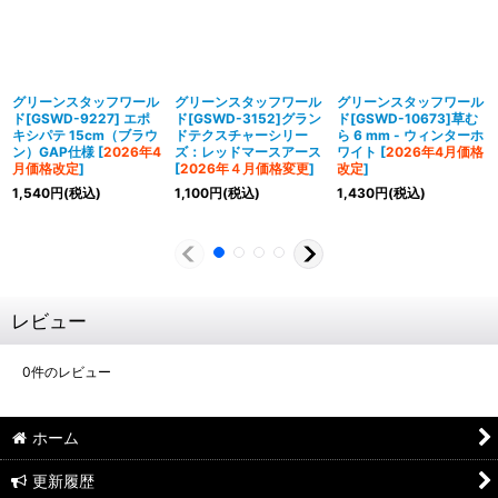
グリーンスタッフワール
グリーンスタッフワール
グリーンスタッフワール
ド[GSWD-9227] エポ
ド[GSWD-3152]グラン
ド[GSWD-10673]草む
キシパテ 15cm（ブラウ
ドテクスチャーシリー
ら 6 mm - ウィンターホ
ン）GAP仕様
[
2026年4
ズ：レッドマースアース
ワイト
[
2026年4月価格
月価格改定
]
[
2026年４月価格変更
]
改定
]
1,540
円
(税込)
1,100
円
(税込)
1,430
円
(税込)
レビュー
0
件のレビュー
ホーム
更新履歴