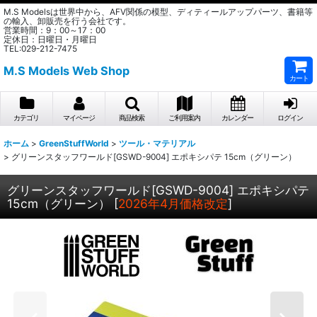
M.S Modelsは世界中から、AFV関係の模型、ディティールアップパーツ、書籍等
の輸入、卸販売を行う会社です。
営業時間：9：00～17：00
定休日：日曜日・月曜日
TEL:029-212-7475
M.S Models Web Shop
カート
カテゴリ
マイページ
商品検索
ご利用案内
カレンダー
ログイン
ホーム
>
GreenStuffWorld
>
ツール・マテリアル
>
グリーンスタッフワールド[GSWD-9004] エポキシパテ 15cm（グリーン）
グリーンスタッフワールド[GSWD-9004] エポキシパテ
15cm（グリーン）
[
2026年4月価格改定
]