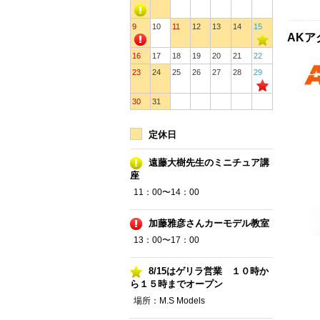
9
10
11
12
13
14
15
AKア
16
17
18
19
20
21
22
23
24
25
26
27
28
29
30
31
定休日
遠藤大樹先生のミニチュア講
座
11：00〜14：00
加藤雅彦さんカーモデル教室
13：00〜17：00
8/15はゲリラ営業 １０時か
ら１５時までオープン
場所：M.S Models