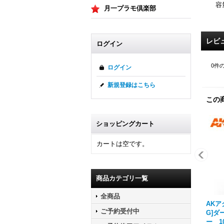
容
月一プラモ倶楽部
レビ
ログイン
0
件
ログイン
新規登録はこちら
この
ショッピングカート
カートは空です。
商品カテゴリ一覧
全商品
AKアク
ご予約受付中
G]
ー 1