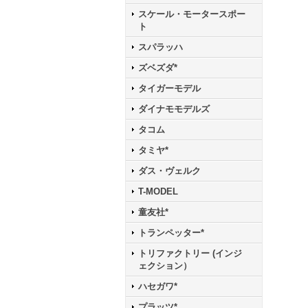
スケール・モータースポー
ト
スパラッハ
ズベズダ*
タイガーモデル
ダイナモモデルズ
タコム
タミヤ*
ダス・ヴェルク
T-MODEL
童友社*
トランペッター*
トリファクトリー (インジ
ェクション）
ハセガワ*
プラッツ*