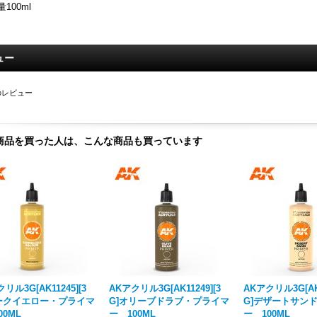
量100ml
ュー
のレビュー
商品を買った人は、こんな商品も買っています
リル3G[AK11245][3
AKアクリル3G[AK11249][3
AKアクリル3G[AK1
ダークイエロー・プライマ
G]オリーブドラブ・プライマ
G]デザートサン
00ML
ー 100ML
ー 100ML