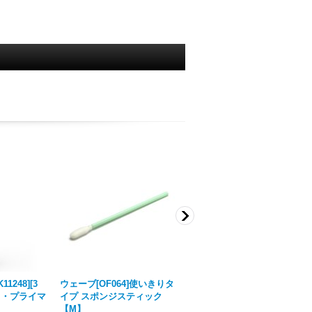
1248][3
ウェーブ[OF064]使いきりタ
AKアクリル3G[AK11358][3
ド・プライマ
イプ スポンジスティック
G]NATOグリーン
【M】
605円
(税込)