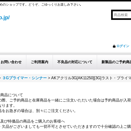
めのショップです。どうぞ、ごゆっくりお楽しみ下さい｡
.jp/
ログイン
お問い合わせ
ご利用案内
不良品の対応について
新製品のご予約商
>
３Gプライマー・シンナー
>
AKアクリル3G[AK11250][3G]ラスト・プライ
約商品について
の際、ご予約商品と在庫商品を一緒にご注文いただいた場合は予約商品が入荷
なります。
品をお急ぎの場合は、別々にご注文ください。
品及び特価品の商品をご購入のお客様へ
・欠品がございましても一切不可とさせていただきますので十分確認の上ご購