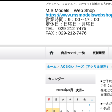
プラモデル、ミニチュア、ジオラマを制作する方のた
M.S Models Web Shop
https://www.msmodelswebshop
営業時間：9：00～17：00
定休日：日曜日・月曜日
TEL：029-212-7475
FAX：029-212-7476
商品カテゴリ一覧
更新履歴
ホーム
>
AK３Gシリーズ（アクリル塗料）
カレンダー
■ご予
ご注文
2026年8月
次月»
発送と
在庫商
日
月
火
水
木
金
土
■中古
1
不良品
2
3
4
5
6
7
8