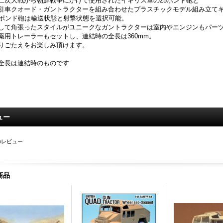
二次大戦から朝鮮戦争にかけて使用されたイギリス軍の25ポンド砲と
引車クオード・ガントラクターを組み合わせたプラスチックモデル組み立て
5ポンド砲は輸送状態と射撃状態を選択可能。
して角張ったスタイルがユニークなガントラクターは室内やエンジンもパー
薬用トレーラーもセットし、連結時の全長は360mm。
りごたえをお楽しみ頂けます。
全長は連結時のものです
ュー
のレビュー
商品