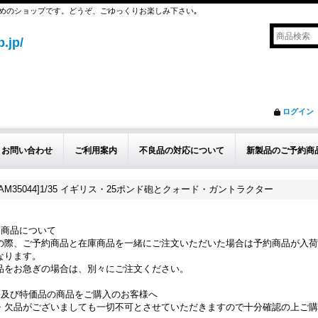
めのショップです。どうぞ、ごゆっくりお楽しみ下さい｡
.jp/
ログイン
お問い合わせ
ご利用案内
不良品の対応について
新製品のご予約商
AM35044]1/35 イギリス・25ポンド砲とクォード・ガントラクター
約商品について
の際、ご予約商品と在庫商品を一緒にご注文いただいた場合は予約商品が入荷
なります。
品をお急ぎの場合は、別々にご注文ください。
品及び特価品の商品をご購入のお客様へ
・欠品がございましても一切不可とさせていただきますので十分確認の上ご購