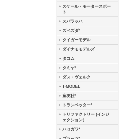
スケール・モータースポー
ト
スパラッハ
ズベズダ*
タイガーモデル
ダイナモモデルズ
タコム
タミヤ*
ダス・ヴェルク
T-MODEL
童友社*
トランペッター*
トリファクトリー (インジ
ェクション）
ハセガワ*
プラッツ*