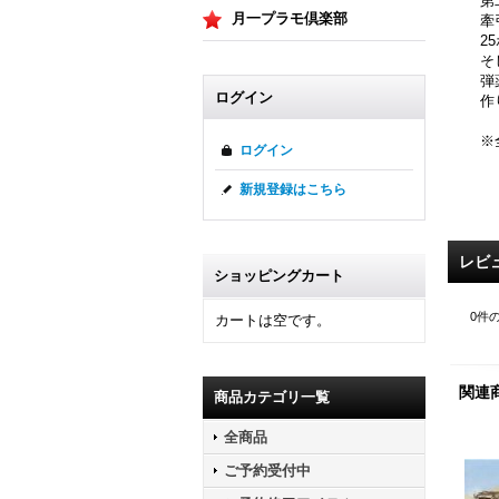
第
月一プラモ倶楽部
牽
2
そ
弾
ログイン
作
※
ログイン
新規登録はこちら
レビ
ショッピングカート
0
件
カートは空です。
関連
商品カテゴリ一覧
全商品
ご予約受付中