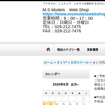
プラモデル、ミニチュア、ジオラマを制作する方のた
M.S Models Web Shop
https://www.msmodelswebshop
営業時間：9：00～17：00
定休日：日曜日・月曜日
TEL：029-212-7475
FAX：029-212-7476
商品カテゴリ一覧
更新履歴
ホーム
>
タミヤ*
>
1/35スケール
>
タミヤ[T
カレンダー
■ご予
ご注文
2026年8月
次月»
発送と
在庫商
日
月
火
水
木
金
土
■中古
1
不良品
2
3
4
5
6
7
8