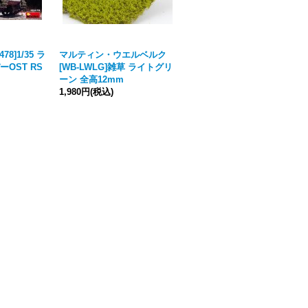
8]1/35 ラ
マルティン・ウエルベルク
グリーンスタッフワールド[G
OST RS
[WB-LWLG]雑草 ライトグリ
SWD-11169]スタティックグ
ーン 全高12mm
ラス9〜12mm 湿地帯の藪(2
1,980円
(税込)
00ml)
[
2026年4月価格改定
]
1,210円
(税込)