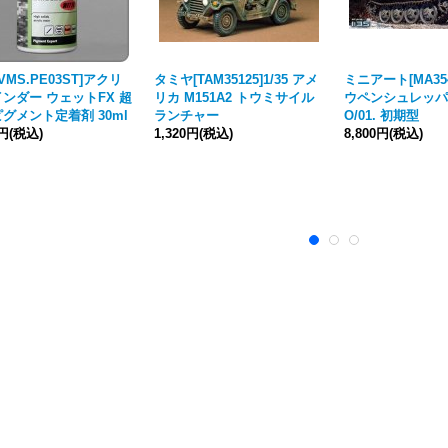
VMS.PE03ST]アクリ
タミヤ[TAM35125]1/35 アメ
ミニアート[MA3547
ンダー ウェットFX 超
リカ M151A2 トウミサイル
ウペンシュレッパー
グメント定着剤 30ml
ランチャー
O/01. 初期型
0円
(税込)
1,320円
(税込)
8,800円
(税込)