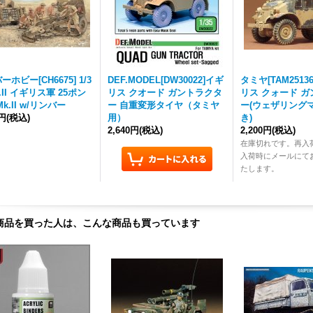
ホビー[CH6675] 1/3
DEF.MODEL[DW30022]イギ
タミヤ[TAM25136]
.II イギリス軍 25ポン
リス クオード ガントラクタ
リス クォード 
k.II w/リンバー
ー 自重変形タイヤ（タミヤ
ー(ウェザリング
0円
(税込)
用）
き)
2,640円
(税込)
2,200円
(税込)
在庫切れです。再入
入荷時にメールにて
たします。
商品を買った人は、こんな商品も買っています