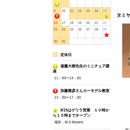
9
10
11
12
13
14
15
タミヤ
16
17
18
19
20
21
22
23
24
25
26
27
28
29
30
31
定休日
遠藤大樹先生のミニチュア講
座
11：00〜14：00
加藤雅彦さんカーモデル教室
13：00〜17：00
8/15はゲリラ営業 １０時か
ら１５時までオープン
場所：M.S Models