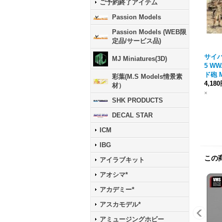
ご予約終了アイテム
Passion Models
Passion Models (WEB限
定品/サービス品)
サイバー
MJ Miniatures(3D)
5 WW
ド砲 M
彩葉(M.S Models情景素
4,18
材）
×
SHK PRODUCTS
DECAL STAR
ICM
IBG
この
アイラブキット
アオシマ*
アカデミー*
アスカモデル*
アミュージングホビー