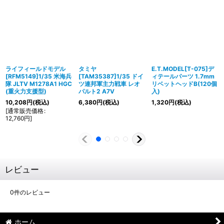
ライフィールドモデル
タミヤ
E.T.MODEL[T-075]デ
[RFM5149]1/35 米海兵
[TAM35387]1/35 ドイ
ィテールパーツ 1.7mm
隊 JLTV M1278A1 HGC
ツ連邦軍主力戦車 レオ
リベットヘッドB(120個
(重火力支援型)
パルト2 A7V
入)
10,208
円
(税込)
6,380
円
(税込)
1,320
円
(税込)
[
通常販売価格
:
12,760
円
]
レビュー
0
件のレビュー
ホーム