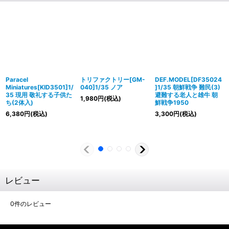
Paracel
トリファクトリー[GM-
DEF.MODEL[DF35024
Miniatures[KID3501]1/
040]1/35 ノア
]1/35 朝鮮戦争 難民(3)
35 現用 敬礼する子供た
避難する老人と雄牛 朝
1,980
円
(税込)
ち(2体入)
鮮戦争1950
6,380
円
(税込)
3,300
円
(税込)
レビュー
0
件のレビュー