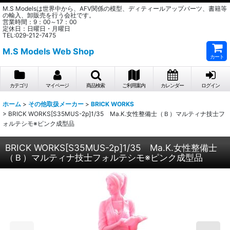
M.S Modelsは世界中から、AFV関係の模型、ディティールアップパーツ、書籍等
の輸入、卸販売を行う会社です。
営業時間：9：00～17：00
定休日：日曜日・月曜日
TEL:029-212-7475
M.S Models Web Shop
カート
カテゴリ
マイページ
商品検索
ご利用案内
カレンダー
ログイン
ホーム
>
その他取扱メーカー
>
BRICK WORKS
>
BRICK WORKS[S35MUS-2p]1/35 Ma.K.女性整備士（Ｂ）マルティナ技士フ
ォルテシモ※ピンク成型品
BRICK WORKS[S35MUS-2p]1/35 Ma.K.女性整備士
（Ｂ）マルティナ技士フォルテシモ※ピンク成型品