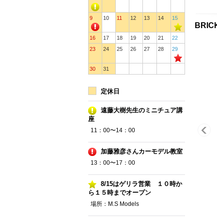
9
10
11
12
13
14
15
BRI
16
17
18
19
20
21
22
23
24
25
26
27
28
29
30
31
定休日
遠藤大樹先生のミニチュア講
座
11：00〜14：00
加藤雅彦さんカーモデル教室
13：00〜17：00
8/15はゲリラ営業 １０時か
ら１５時までオープン
場所：M.S Models