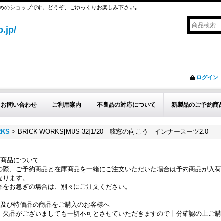
めのショップです。どうぞ、ごゆっくりお楽しみ下さい｡
.jp/
ログイン
お問い合わせ
ご利用案内
不良品の対応について
新製品のご予約商
RKS
>
BRICK WORKS[MUS-32]1/20 舷窓の向こう インナースーツ2.0
約商品について
の際、ご予約商品と在庫商品を一緒にご注文いただいた場合は予約商品が入荷
なります。
品をお急ぎの場合は、別々にご注文ください。
品及び特価品の商品をご購入のお客様へ
・欠品がございましても一切不可とさせていただきますので十分確認の上ご購