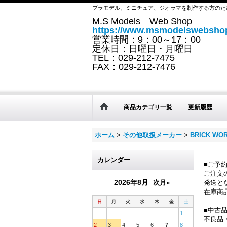
プラモデル、ミニチュア、ジオラマを制作する方のた
M.S Models Web Shop
https://www.msmodelswebshop
営業時間：9：00～17：00
定休日：日曜日・月曜日
TEL：029-212-7475
FAX：029-212-7476
商品カテゴリ一覧
更新履歴
ホーム
>
その他取扱メーカー
>
BRICK WO
カレンダー
■ご予
ご注文
2026年8月
次月»
発送と
在庫商
日
月
火
水
木
金
土
■中古
1
不良品
2
3
4
5
6
7
8