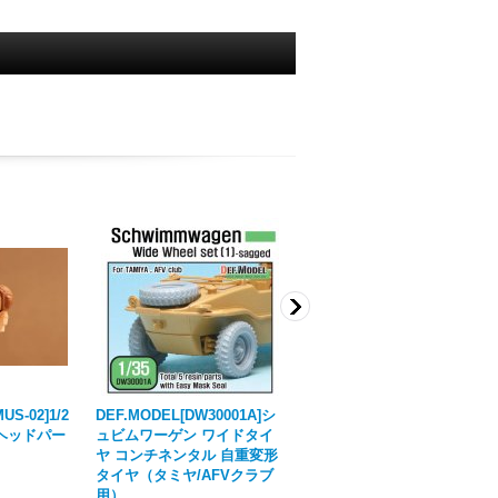
US-02]1/2
DEF.MODEL[DW30001A]シ
DEF.MODEL[DW30032]WW
ヘッドパー
ュビムワーゲン ワイドタイ
2 独 シュビムワーゲン ワイ
ヤ コンチネンタル 自重変形
ドホイールセット 2（タミ
タイヤ（タミヤ/AFVクラブ
ヤ/AFVクラブ用）
用）
1,848円
(税込)