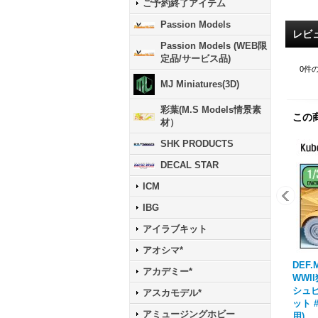
ご予約終了アイテム
Passion Models
レビ
Passion Models (WEB限
定品/サービス品)
0
件
MJ Miniatures(3D)
彩葉(M.S Models情景素
この
材）
SHK PRODUCTS
DECAL STAR
ICM
IBG
アイラブキット
アオシマ*
DEF.
アカデミー*
WWI
シュ
アスカモデル*
ット 
アミュージングホビー
用)