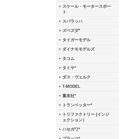
スケール・モータースポー
ト
スパラッハ
ズベズダ*
タイガーモデル
ダイナモモデルズ
タコム
タミヤ*
ダス・ヴェルク
T-MODEL
童友社*
トランペッター*
トリファクトリー (インジ
ェクション）
ハセガワ*
プラッツ*