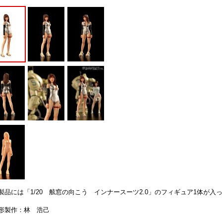
製品には「1/20 舷窓の向こう インナースーツ2.0」のフィギュア1体が入
形製作：林 浩己