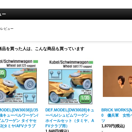
ュー
のレビュー
商品を買った人は、こんな商品も買っています
MODEL[DW30038]1/35
DEF.MODEL[DW30028]キュ
BRICK WORKS[M
I独キューベルワーゲン/
ーベル/シュビムワーゲン
0 傭兵軍 女性
ビムワーゲン タイヤセ
ホイールセット（タミヤ、A
ツ
#2(タミヤ/AFVクラブ
FVクラブ用）
1,870円
(税込)
1,848円
(税込)
×