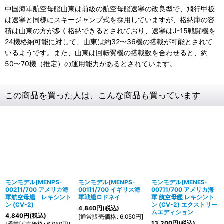
中国海軍航空母艦山東は前級の航空母艦遼寧の改良型で、飛行甲板
は遼寧と同様にスキージャンプ式を採用していますが、格納庫の容
積は山東の方が多く格納できるとされており、遼寧はJ-15戦闘機を
24機格納可能に対して、山東は約32〜36機の搭載が可能とされて
いるようです。また、山東は回転翼機の搭載数を合わせると、約
50〜70機（推定）の運用能力があるとされています。
この商品を買った人は、こんな商品も買っています
モンモデル[MENPS-
モンモデル[MENPS-
モンモデル[MENES-
002]1/700 アメリカ海
001]1/700 イギリス海
007]1/700 アメリカ海
軍航空母艦 レキシント
軍戦艦ロドネイ
軍 航空母艦 レキシント
ン (CV-2)
ン (CV-2) エクストリー
4,840
円
(税込)
ムエディション
4,840
円
(税込)
[
通常販売価格
:
6,050
円
]
13,200
円
(税込)