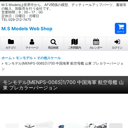
M.S Modelsは世界中から、AFV関係の模型、ディティールアップパーツ、書籍等
の輸入、卸販売を行う会社です。
営業時間：9：00～17：00
定休日：日曜日・月曜日
TEL:029-212-7475
M.S Models Web Shop
カート
カテゴリ
マイページ
商品検索
ご利用案内
カレンダー
ログイン
ホーム
>
モンモデル
>
その他スケール
>
モンモデル[MENPS-006S]1/700 中国海軍 航空母艦 山東 プレカラーバージョ
ン
モンモデル[MENPS-006S]1/700 中国海軍 航空母艦 山
東 プレカラーバージョン