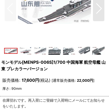
モンモデル[MENPS-006S]1/700 中国海軍 航空母艦 山
東 プレカラーバージョン
販売価格
:
17,600
円
(税込)
[
通常販売価格
:
22,000
円
]
厚さ
:
90mm
在庫切れです。再入荷にご登録で入荷時にメールにてお知らせ
をいたします。