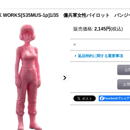
CK WORKS[S35MUS-1p]1/35 傭兵軍女性パイロット パ
販売価格
:
2,145円
(税込)
×
返品特約に関する重要事項
お
お
Facebookでシェア