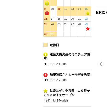
9
10
11
12
13
14
15
BRI
16
17
18
19
20
21
22
23
24
25
26
27
28
29
30
31
定休日
遠藤大樹先生のミニチュア講
座
11：00〜14：00
加藤雅彦さんカーモデル教室
13：00〜17：00
8/15はゲリラ営業 １０時か
ら１５時までオープン
場所：M.S Models