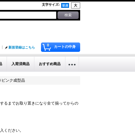
文字サイズ
:
0
カートの中身
新規登録はこちら
品
入荷済商品
おすすめ商品
ジー※ピンク成型品
するまでお取り置きになり全て揃ってからの
入ください。