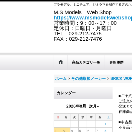
プラモデル、ミニチュア、ジオラマを制作する方のた
M.S Models Web Shop
https://www.msmodelswebshop
営業時間：9：00～17：00
定休日：日曜日・月曜日
TEL：029-212-7475
FAX：029-212-7476
商品カテゴリ一覧
更新履歴
ホーム
>
その他取扱メーカー
>
BRICK WO
カレンダー
■ご予
ご注文
2026年8月
次月»
発送と
在庫商
日
月
火
水
木
金
土
■中古
1
不良品
2
3
4
5
6
7
8