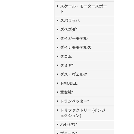
スケール・モータースポー
ト
スパラッハ
ズベズダ*
タイガーモデル
ダイナモモデルズ
タコム
タミヤ*
ダス・ヴェルク
T-MODEL
童友社*
トランペッター*
トリファクトリー (インジ
ェクション）
ハセガワ*
プラッツ*