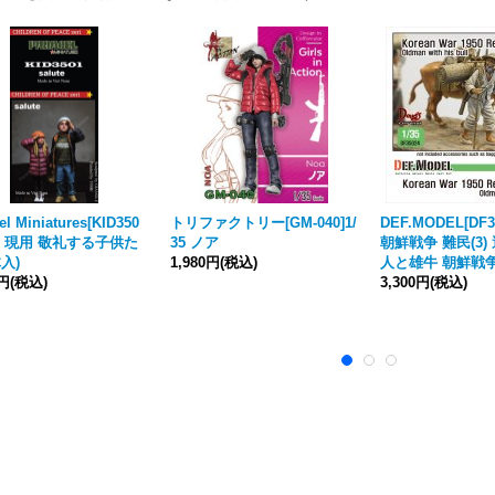
el Miniatures[KID350
トリファクトリー[GM-040]1/
DEF.MODEL[DF35
/35 現用 敬礼する子供た
35 ノア
朝鮮戦争 難民(3)
入)
1,980円
(税込)
人と雄牛 朝鮮戦争
0円
(税込)
3,300円
(税込)