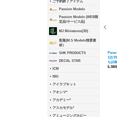
ご予約終了アイテム
Passion Models
Passion Models (WEB限
定品/サービス品)
MJ Miniatures(3D)
彩葉(M.S Models情景素
材）
Parac
SHK PRODUCTS
1]1
DECAL STAR
ち(2体
6,38
ICM
IBG
アイラブキット
アオシマ*
アカデミー*
アスカモデル*
アミュージングホビー