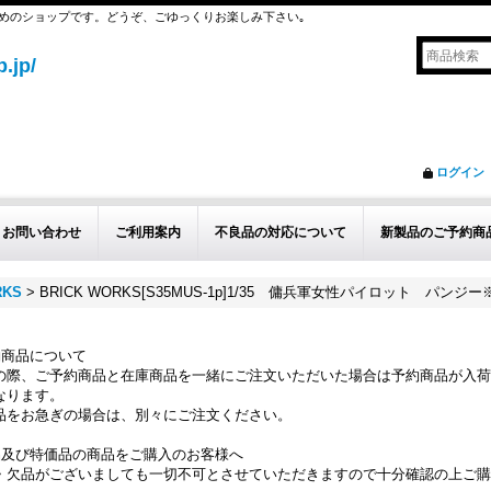
めのショップです。どうぞ、ごゆっくりお楽しみ下さい｡
.jp/
ログイン
お問い合わせ
ご利用案内
不良品の対応について
新製品のご予約商
RKS
>
BRICK WORKS[S35MUS-1p]1/35 傭兵軍女性パイロット パン
約商品について
の際、ご予約商品と在庫商品を一緒にご注文いただいた場合は予約商品が入荷
なります。
品をお急ぎの場合は、別々にご注文ください。
品及び特価品の商品をご購入のお客様へ
・欠品がございましても一切不可とさせていただきますので十分確認の上ご購