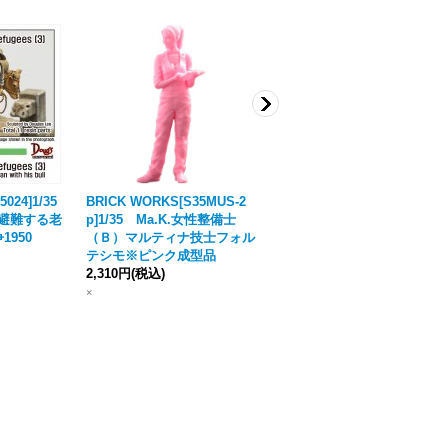
024]1/35
BRICK WORKS[S35MUS-2
惑星屋あるこ[W06]塗装治
 避難する老
p]1/35 Ma.K.女性整備士
具 楕円大
1950
（Ｂ）マルティナ技士フォル
5,060円
(税込)
テシモ※ピンク成型品
在庫切れです。再入荷にご登録で
2,310円
(税込)
入荷時にメールにてお知らせをい
×
たします。