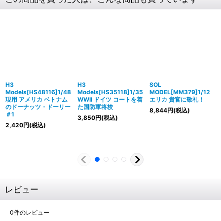
H3
H3
SOL
Models[HS48116]1/48
Models[HS35118]1/35
MODEL[MM379]1/12
現用 アメリカ ベトナム
WWII ドイツ コートを着
エリカ 貴官に敬礼！
のドーナッツ・ドーリー
た国防軍将校
8,844
円
(税込)
＃1
3,850
円
(税込)
2,420
円
(税込)
レビュー
0
件のレビュー