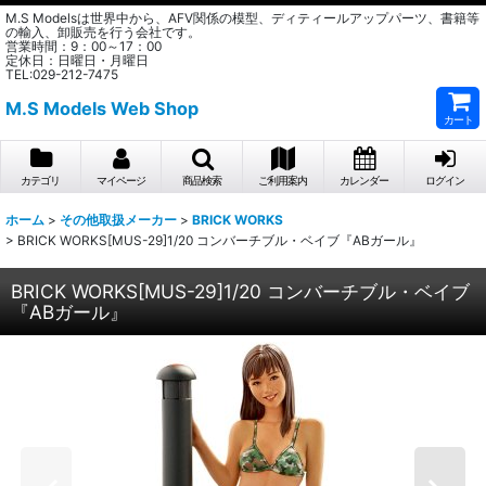
M.S Modelsは世界中から、AFV関係の模型、ディティールアップパーツ、書籍等
の輸入、卸販売を行う会社です。
営業時間：9：00～17：00
定休日：日曜日・月曜日
TEL:029-212-7475
M.S Models Web Shop
カート
カテゴリ
マイページ
商品検索
ご利用案内
カレンダー
ログイン
ホーム
>
その他取扱メーカー
>
BRICK WORKS
>
BRICK WORKS[MUS-29]1/20 コンバーチブル・ベイブ『ABガール』
BRICK WORKS[MUS-29]1/20 コンバーチブル・ベイブ
『ABガール』