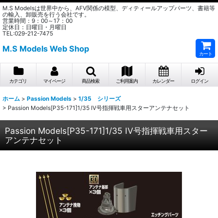
M.S Modelsは世界中から、AFV関係の模型、ディティールアップパーツ、書籍等
の輸入、卸販売を行う会社です。
営業時間：9：00～17：00
定休日：日曜日・月曜日
TEL:029-212-7475
M.S Models Web Shop
カート
カテゴリ
マイページ
商品検索
ご利用案内
カレンダー
ログイン
ホーム
>
Passion Models
>
1/35 シリーズ
>
Passion Models[P35-171]1/35 IV号指揮戦車用スターアンテナセット
Passion Models[P35-171]1/35 IV号指揮戦車用スター
アンテナセット