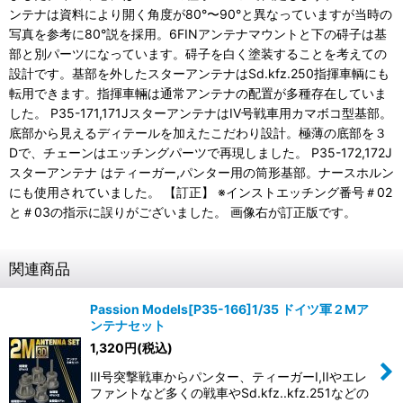
ンテナは資料により開く角度が80°〜90°と異なっていますが当時の
写真を参考に80°説を採用。6FINアンテナマウントと下の碍子は基
部と別パーツになっています。碍子を白く塗装することを考えての
設計です。基部を外したスターアンテナはSd.kfz.250指揮車輌にも
転用できます。指揮車輛は通常アンテナの配置が多種存在していま
した。 P35-171,171JスターアンテナはIV号戦車用カマボコ型基部。
底部から見えるディテールを加えたこだわり設計。極薄の底部を３
Dで、チェーンはエッチングパーツで再現しました。 P35-172,172J
スターアンテナ はティーガー,パンター用の筒形基部。ナースホルン
にも使用されていました。 【訂正】 ※インストエッチング番号＃02
と＃03の指示に誤りがございました。 画像右が訂正版です。
関連商品
Passion Models[P35-166]1/35 ドイツ軍２Mア
ンテナセット
1,320
円
(税込)
III号突撃戦車からパンター、ティーガーI,IIやエレ
ファントなど多くの戦車やSd.kfz..kfz.251などの