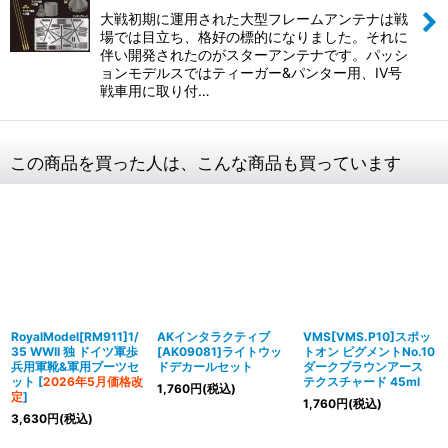
大戦初期に運用された大型フレームアンテナは戦
場では目立ち、格好の標的になりました。それに
伴い開発されたのがスターアンテナです。パッシ
ョンモデルスではティーガー&パンター用、IV号
戦車用に取り付…
この商品を買った人は、こんな商品も買っています
RoyalModel[RM911]1/
AKインタラクティブ
VMS[VMS.P10]スポッ
35 WWII 独 ドイツ軍歩
[AK09081]ライトウッ
トオン ピグメントNo.10
兵用軍靴&軍用ブーツセ
ドデカールセット
ダークブラウンアース
ット
[
2026年5月価格改
テクスチャード 45ml
1,760
円
(税込)
定
]
1,760
円
(税込)
3,630
円
(税込)