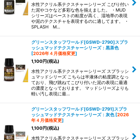
水性アクリル系テクスチャーシリーズ こびり付い
た泥やコケなど多彩な色を揃えました。 ・MUD
シリーズはペーストの粘度が高く、湿地帯の表現
や泥のテクスチャを表現するのに適してます。 ・
SPLASH M…
グリーンスタッフワールド[GSWD-2790]スプラ
ッシュマッドテクスチャーシリーズ：黒茶色
[
2026年４月価格変更
]
1,100
円
(税込)
水性アクリル系テクスチャーシリーズ スプラッシ
ュマッドシリーズ こちらは半液体の粘度調となっ
ており、飛び跳ねてこびり付いた泥の表現に最適
の濃度となっております。 マッドシリーズよりも
軽い汚し表現に最…
グリーンスタッフワールド[GSWD-2791]スプラ
ッシュマッドテクスチャーシリーズ：灰色
[
2026
年４月価格変更
]
1,100
円
(税込)
水性アクリル系テクスチャーシリーズ スプラッシ