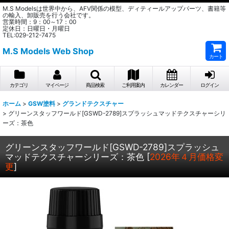
M.S Modelsは世界中から、AFV関係の模型、ディティールアップパーツ、書籍等
の輸入、卸販売を行う会社です。
営業時間：9：00～17：00
定休日：日曜日・月曜日
TEL:029-212-7475
M.S Models Web Shop
カート
カテゴリ
マイページ
商品検索
ご利用案内
カレンダー
ログイン
ホーム
>
GSW塗料
>
グランドテクスチャー
>
グリーンスタッフワールド[GSWD-2789]スプラッシュマッドテクスチャーシリ
ーズ：茶色
グリーンスタッフワールド[GSWD-2789]スプラッシュ
マッドテクスチャーシリーズ：茶色
[
2026年４月価格変
更
]