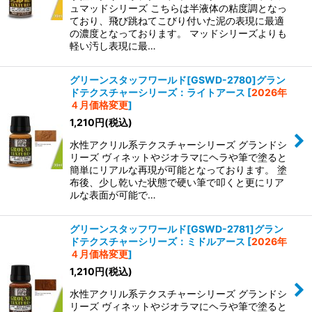
ュマッドシリーズ こちらは半液体の粘度調となっ
ており、飛び跳ねてこびり付いた泥の表現に最適
の濃度となっております。 マッドシリーズよりも
軽い汚し表現に最…
グリーンスタッフワールド[GSWD-2780]グラン
ドテクスチャーシリーズ：ライトアース
[
2026年
４月価格変更
]
1,210
円
(税込)
水性アクリル系テクスチャーシリーズ グランドシ
リーズ ヴィネットやジオラマにヘラや筆で塗ると
簡単にリアルな再現が可能となっております。 塗
布後、少し乾いた状態で硬い筆で叩くと更にリア
ルな表面が可能で…
グリーンスタッフワールド[GSWD-2781]グラン
ドテクスチャーシリーズ：ミドルアース
[
2026年
４月価格変更
]
1,210
円
(税込)
水性アクリル系テクスチャーシリーズ グランドシ
リーズ ヴィネットやジオラマにヘラや筆で塗ると