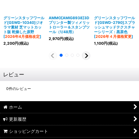
グリーンスタッフワール
AMMO[AMIG8938]3D
グリーンスタッフワール
ド[GSWD-10340]ジオ
プリンター製ツィメリッ
ド[GSWD-2790]スプラ
ラマ素材 芝マットカッ
トローラー＆スタンプツ
ッシュマッドテクスチャ
ト版 乾燥した原野
ール（1/48用）
ーシリーズ：黒茶色
[
2026年4月価格改定
]
[
2026年４月価格変更
]
2,970
円
(税込)
2,200
円
(税込)
1,100
円
(税込)
レビュー
0
件のレビュー
ホーム
更新履歴
ショッピングカート