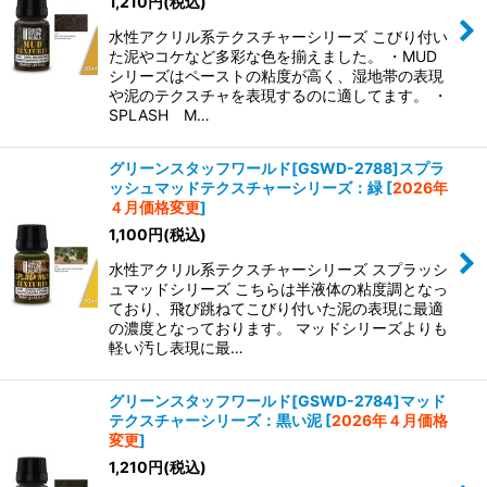
1,210
円
(税込)
水性アクリル系テクスチャーシリーズ こびり付い
た泥やコケなど多彩な色を揃えました。 ・MUD
シリーズはペーストの粘度が高く、湿地帯の表現
や泥のテクスチャを表現するのに適してます。 ・
SPLASH M…
グリーンスタッフワールド[GSWD-2788]スプラ
ッシュマッドテクスチャーシリーズ：緑
[
2026年
４月価格変更
]
1,100
円
(税込)
水性アクリル系テクスチャーシリーズ スプラッシ
ュマッドシリーズ こちらは半液体の粘度調となっ
ており、飛び跳ねてこびり付いた泥の表現に最適
の濃度となっております。 マッドシリーズよりも
軽い汚し表現に最…
グリーンスタッフワールド[GSWD-2784]マッド
テクスチャーシリーズ：黒い泥
[
2026年４月価格
変更
]
1,210
円
(税込)