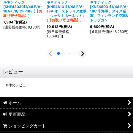
キネティック
キネティック
キネティック
[KNE48030]1/48 F/A-
[KNE48131]1/48 F/A-
[KNE48031]1/48 F/A-
18A+ /B/ CF-188
[
【お
18A オーストラリア空軍
18C 米海軍、スイス空
取り寄せ商品】
]
「ウォリミホーネット」
軍、フィンランド空軍&
[
【お取り寄せ商品】
]
トップガン
7,304
円
(税込)
10,912
円
(税込)
6,600
円
(税込)
[
通常販売価格
:
9,130
円
]
[
通常販売価格
:
[
通常販売価格
:
8,250
円
]
13,640
円
]
レビュー
0
件のレビュー
ホーム
更新履歴
ショッピングカート