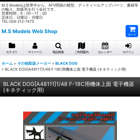
M.S Modelsは世界中から、AFV関係の模型、ディティールアップパーツ、書籍等
の輸入、卸販売を行う会社です。
営業時間：9：00～17：00
定休日：日曜日・月曜日
TEL:029-212-7475
M.S Models Web Shop
カート
カテゴリ
マイページ
商品検索
ご利用案内
カレンダー
ログイン
ホーム
>
その他取扱メーカー
>
BLACK DOG
>
BLACK DOG[A48111]1/48 F-18C用機体上面 電子機器 (キネティック用)
BLACK DOG[A48111]1/48 F-18C用機体上面 電子機器
(キネティック用)