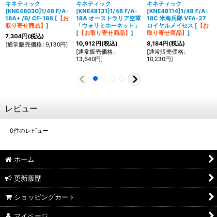
キネティック
キネティック
キネティック
[KNE48030]1/48 F/A-
[KNE48131]1/48 F/A-
[KNE48114]1/48 F/A-
18A+ /B/ CF-188
[
【お
18A オーストラリア空軍
18C 米海兵隊 VFA-27
取り寄せ商品】
]
「ウォリミホーネット」
ロイヤルメイセス
[
【お
[
【お取り寄せ商品】
]
取り寄せ商品】
]
7,304
円
(税込)
10,912
円
(税込)
8,184
円
(税込)
[
通常販売価格
:
9,130
円
]
[
通常販売価格
:
[
通常販売価格
:
13,640
円
]
10,230
円
]
レビュー
0
件のレビュー
ホーム
更新履歴
ショッピングカート
マイページ