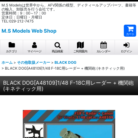
M.S Modelsは世界中から、AFV関係の模型、ディティールアップパーツ、書籍等
の輸入、卸販売を行う会社です。
営業時間：9：00～17：00
定休日：日曜日・月曜日
TEL:029-212-7475
M.S Models Web Shop
カート
カテゴリ
マイページ
商品検索
ご利用案内
カレンダー
ログイン
ホーム
>
その他取扱メーカー
>
BLACK DOG
>
BLACK DOG[A48109]1/48 F-18C用レーダー + 機関砲 (キネティック用)
BLACK DOG[A48109]1/48 F-18C用レーダー + 機関砲
(キネティック用)