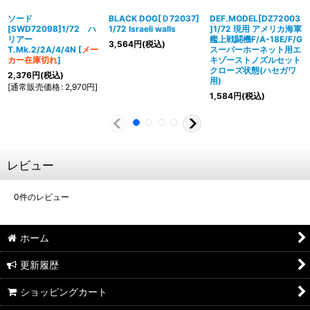
ソード
BLACK DOG[Ｄ72037]
DEF.MODEL[DZ72003
[SWD72098]1/72 ハ
1/72 Israeli walls
]1/72 現用 アメリカ海軍
リアー
艦上戦闘機F/A-18E/F/G
3,564
円
(税込)
T.Mk.2/2A/4/4N
[
メー
スーパーホーネット用エ
カー在庫切れ
]
キゾーストノズルセット
クローズ状態(ハセガワ
2,376
円
(税込)
用)
[
通常販売価格
:
2,970
円
]
1,584
円
(税込)
レビュー
0
件のレビュー
ホーム
更新履歴
ショッピングカート