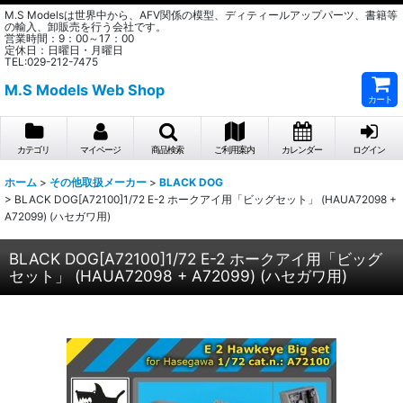
M.S Modelsは世界中から、AFV関係の模型、ディティールアップパーツ、書籍等
の輸入、卸販売を行う会社です。
営業時間：9：00～17：00
定休日：日曜日・月曜日
TEL:029-212-7475
M.S Models Web Shop
カート
カテゴリ
マイページ
商品検索
ご利用案内
カレンダー
ログイン
ホーム
>
その他取扱メーカー
>
BLACK DOG
>
BLACK DOG[A72100]1/72 E-2 ホークアイ用「ビッグセット」 (HAUA72098 +
A72099) (ハセガワ用)
BLACK DOG[A72100]1/72 E-2 ホークアイ用「ビッグ
セット」 (HAUA72098 + A72099) (ハセガワ用)