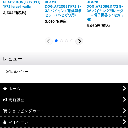
BLACK DOG[Ｄ72037]
BLACK
BLACK
1/72 Israeli walls
DOG[A72095]1/72 S-
DOG[A72096]1/72 S-
3A バイキング用爆弾槽
3A バイキング用レーダ
3,564
円
(税込)
セット (ハセガワ用)
ー + 電子機器 (ハセガワ
用)
5,610
円
(税込)
5,060
円
(税込)
レビュー
0
件のレビュー
ホーム
更新履歴
ショッピングカート
マイページ