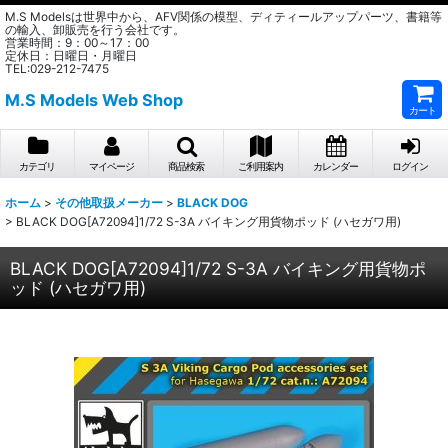
M.S Modelsは世界中から、AFV関係の模型、ディティールアップパーツ、書籍等
の輸入、卸販売を行う会社です。
営業時間：9：00～17：00
定休日：日曜日・月曜日
TEL:029-212-7475
M.S Models Web Shop
カート
カテゴリ
マイページ
商品検索
ご利用案内
カレンダー
ログイン
ホーム
>
その他取扱メーカー
>
BLACK DOG
>
BLACK DOG[A72094]1/72 S-3A バイキング用貨物ポッド (ハセガワ用)
BLACK DOG[A72094]1/72 S-3A バイキング用貨物ポ
ッド (ハセガワ用)