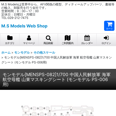
M.S Modelsは世界中から、AFV関係の模型、ディティールアップパーツ、書籍等
の輸入、卸販売を行う会社です。
営業時間：9：00～17：00
定休日：日曜日・月曜日
TEL:029-212-7475
M.S Models Web Shop
カート
カテゴリ
マイページ
商品検索
ご利用案内
カレンダー
ログイン
ホーム
>
モンモデル
>
その他スケール
>
モンモデル[MENSPS-082]1/700 中国人民解放軍 海軍 航空母艦 山東マスキン
グシート (モンモデル PS-006用)
モンモデル[MENSPS-082]1/700 中国人民解放軍 海軍
航空母艦 山東マスキングシート (モンモデル PS-006
用)