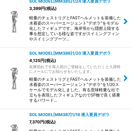
SOL MODEL[MM385]1/24 潜入要員デボラ
3,399
円
(税込)
軽量のチェストリグとFASTヘルメットを装備した
水着姿のスーパーエージェント"デボラ"をモデル
化したフィギュアです。海岸等から隠密上陸する
事を想定している様な姿ですがスイミングフィン
やスイミングブーツ…
SOL MODEL[MM386]1/20 潜入要員デボラ
4,125
円
(税込)
在庫切れです再入荷のご登録をしていただくと入荷時
にメールにてお知らせをいたします。
軽量のチェストリグとFASTヘルメットを装備した
水着姿のスーパーエージェント"デボラ"を1/20ス
ケールでモデル化しました。有る意味軽量な出で
立ちを表現したフィギュアなのでSF物で良く搭乗
するパワード…
SOL MODEL[MM387]1/16 潜入要員デボラ
7,370
円
(税込)