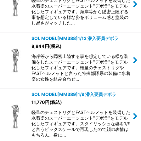
軽量のチェストリグとFASTヘルメットを装備した
水着姿のスーパーエージェント"デボラ"をモデル
化したフィギュアです。海岸等から隠密上陸する
事を想定している様な姿をボリューム感と塗装の
し易さがマッチした…
SOL MODEL[MM388]1/12 潜入要員デボラ
8,844
円
(税込)
海岸等から隠密上陸する事を想定している様な装
備をしたスーパーエージェント"デボラ"をモデル
化したフィギュアです。軽量のチェストリグや
FASTヘルメットと言った特殊部隊系の装備に水着
姿の女性を組み合わせ…
SOL MODEL[MM389]1/9 潜入要員デボラ
11,770
円
(税込)
軽量のチェストリグとFASTヘルメットを装備した
水着姿のスーパーエージェント"デボラ"をモデル
化したフィギュアです。スタイリッシュな姿を1/9
と言うビックスケールで再現したので顔の表情は
もちろん、身に…