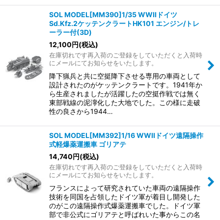
SOL MODEL[MM390]1/35 WWIIドイツ
Sd.Kfz.2ケッテンクラートHK101 エンジン/トレ
ーラー付(3D)
12,100
円
(税込)
在庫切れです再入荷のご登録をしていただくと入荷時
にメールにてお知らせをいたします。
降下猟兵と共に空挺降下させる専用の車両として
設計されたのがケッテンクラートです。1941年か
ら生産されましたが活躍したの空挺作戦では無く
東部戦線の泥濘化した大地でした。この様に走破
性の良さから1944…
SOL MODEL[MM392]1/16 WWIIドイツ遠隔操作
式軽爆薬運搬車 ゴリアテ
14,740
円
(税込)
在庫切れです再入荷のご登録をしていただくと入荷時
にメールにてお知らせをいたします。
フランスによって研究されていた車両の遠隔操作
技術を同国を占領したドイツ軍が着目し開発した
のがこの遠隔操作式爆薬運搬車でした。ドイツ軍
部で非公式にゴリアテと呼ばれいた事からこの名