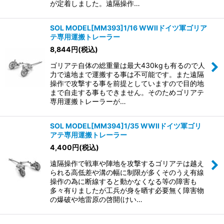
が定着しました。遠隔操作…
SOL MODEL[MM393]1/16 WWIIドイツ軍ゴリア
テ専用運搬トレーラー
8,844
円
(税込)
ゴリアテ自体の総重量は最大430kgも有るので人
力で遠地まで運搬する事は不可能です。また遠隔
操作で攻撃する事を前提としていますので目的地
まで自走する事もできません。そのためゴリアテ
専用運搬トレーラーが…
SOL MODEL[MM394]1/35 WWIIドイツ軍ゴリ
アテ専用運搬トレーラー
4,400
円
(税込)
遠隔操作で戦車や陣地を攻撃するゴリアテは越え
られる高低差や溝の幅に制限が多くそのうえ有線
操作の為に断線すると動かなくなる等の障害も
多々有りましたが工兵が身を晒す必要無く障害物
の爆破や地雷原の啓開(けい…