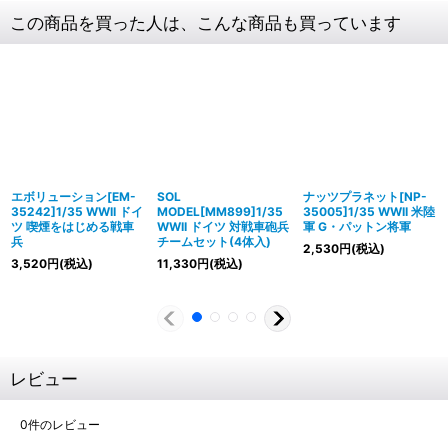
この商品を買った人は、こんな商品も買っています
エボリューション[EM-
SOL
ナッツプラネット[NP-
35242]1/35 WWII ドイ
MODEL[MM899]1/35
35005]1/35 WWII 米陸
ツ 喫煙をはじめる戦車
WWII ドイツ 対戦車砲兵
軍 G・パットン将軍
兵
チームセット(4体入)
2,530
円
(税込)
3,520
円
(税込)
11,330
円
(税込)
レビュー
0
件のレビュー