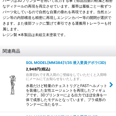
パーツは3Dプリンターを用いて出力する事で部品点数の軽減と精密
なディテールの再現を両立させています。履帯は履板ごと一枚ずつ
パーツ化しているので自然な自重の垂れを再現できます。当然エン
ジン等の内部構造も精密に再現しエンジンカバー等の開閉が選択で
きます。また後部フックに繋げて牽引できる運搬用トレーラーも付
属します。
レジン製 ※本製品は未組立未塗装です。
関連商品
SOL MODEL[MM384]1/35 潜入要員デボラ(3D)
2,948
円
(税込)
在庫切れです再入荷のご登録をしていただくと入荷時
にメールにてお知らせをいたします。
水着だけど軽量のチェストリグとFASTヘルメット
を装備した女性エージェントを再現したフィギュ
アです。3Dプリンターによる出力でほぼ全身を一
体で成形したモデルとなっています。プラ成形の
ランナーに当たるサ…