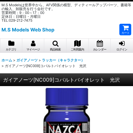
M.S Modelsは世界中から、AFV関係の模型、ディティールアップパーツ、書籍等
の輸入、卸販売を行う会社です。
営業時間：9：00～17：00
定休日：日曜日・月曜日
TEL:029-212-7475
M.S Models Web Shop
カート
カテゴリ
マイページ
商品検索
ご利用案内
カレンダー
ログイン
ホーム
>
ガイアノーツ
>
ラッカー（キャラクター）
>
ガイアノーツ[NC009]コバルトバイオレット 光沢
ガイアノーツ[NC009]コバルトバイオレット 光沢