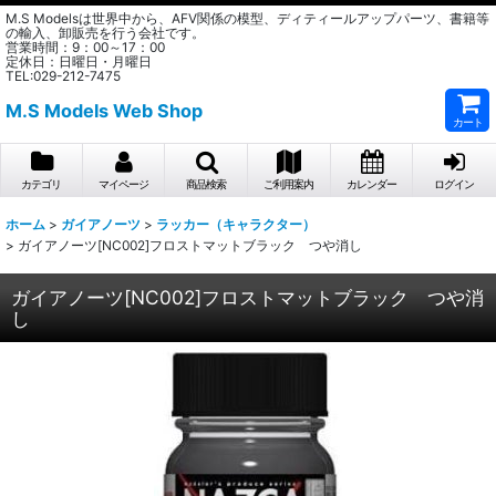
M.S Modelsは世界中から、AFV関係の模型、ディティールアップパーツ、書籍等
の輸入、卸販売を行う会社です。
営業時間：9：00～17：00
定休日：日曜日・月曜日
TEL:029-212-7475
M.S Models Web Shop
カート
カテゴリ
マイページ
商品検索
ご利用案内
カレンダー
ログイン
ホーム
>
ガイアノーツ
>
ラッカー（キャラクター）
>
ガイアノーツ[NC002]フロストマットブラック つや消し
ガイアノーツ[NC002]フロストマットブラック つや消
し