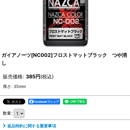
ガイアノーツ[NC002]フロストマットブラック つや消
し
販売価格
:
385
円
(税込)
厚さ
:
35mm
Facebookでシェア
数量
:
返品特約に関する重要事項