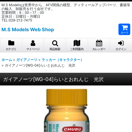
M.S Modelsは世界中から、AFV関係の模型、ディティールアップパーツ、書籍等
の輸入、卸販売を行う会社です。
営業時間：9：00～17：00
定休日：日曜日・月曜日
TEL:029-212-7475
M.S Models Web Shop
カート
カテゴリ
マイページ
商品検索
ご利用案内
カレンダー
ログイン
ホーム
>
ガイアノーツ
>
ラッカー（キャラクター）
>
ガイアノーツ[WG-04]らいとおれんじ 光沢
ガイアノーツ[WG-04]らいとおれんじ 光沢