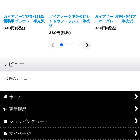
ガイアノーツ[FG-12]轟
ガイアノーツ[FG-03]シ
ガイアノーツ[FG-04]ア
雷装甲ブラウン 半光沢
ャドウフレッシュ 半光
ーマーグレー 半光沢
沢
330
円
(税込)
330
円
(税込)
330
円
(税込)
レビュー
0
件のレビュー
ホーム
更新履歴
ショッピングカート
マイページ