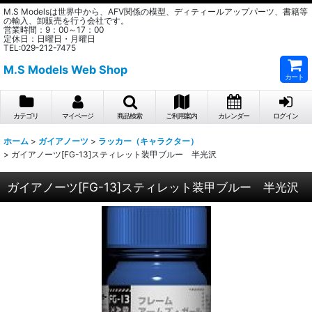
M.S Modelsは世界中から、AFV関係の模型、ディティールアップパーツ、書籍等
の輸入、卸販売を行う会社です。
営業時間：9：00～17：00
定休日：日曜日・月曜日
TEL:029-212-7475
M.S Models Web Shop
カート
カテゴリ
マイページ
商品検索
ご利用案内
カレンダー
ログイン
ホーム
>
ガイアノーツ
>
ラッカー（キャラクター）
>
ガイアノーツ[FG-13]スティレット装甲ブルー 半光沢
ガイアノーツ[FG-13]スティレット装甲ブルー 半光沢