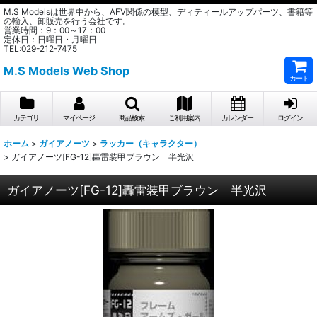
M.S Modelsは世界中から、AFV関係の模型、ディティールアップパーツ、書籍等
の輸入、卸販売を行う会社です。
営業時間：9：00～17：00
定休日：日曜日・月曜日
TEL:029-212-7475
M.S Models Web Shop
カート
カテゴリ
マイページ
商品検索
ご利用案内
カレンダー
ログイン
ホーム
>
ガイアノーツ
>
ラッカー（キャラクター）
>
ガイアノーツ[FG-12]轟雷装甲ブラウン 半光沢
ガイアノーツ[FG-12]轟雷装甲ブラウン 半光沢