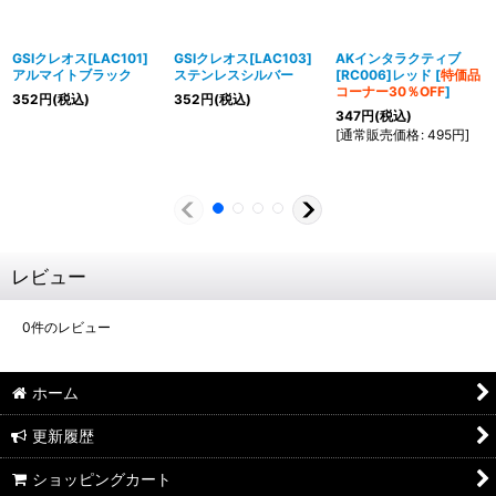
GSIクレオス[LAC101]
GSIクレオス[LAC103]
AKインタラクティブ
アルマイトブラック
ステンレスシルバー
[RC006]レッド
[
特価品
コーナー30％OFF
]
352
円
(税込)
352
円
(税込)
347
円
(税込)
[
通常販売価格
:
495
円
]
レビュー
0
件のレビュー
ホーム
更新履歴
ショッピングカート