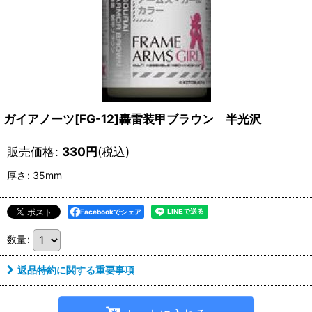
ガイアノーツ[FG-12]轟雷装甲ブラウン 半光沢
販売価格
:
330
円
(税込)
厚さ
:
35mm
Facebookでシェア
数量
:
返品特約に関する重要事項