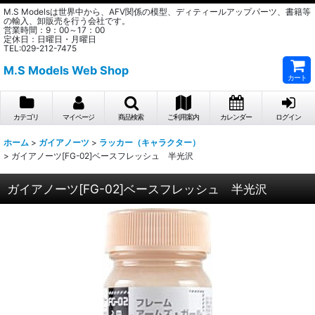
M.S Modelsは世界中から、AFV関係の模型、ディティールアップパーツ、書籍等
の輸入、卸販売を行う会社です。
営業時間：9：00～17：00
定休日：日曜日・月曜日
TEL:029-212-7475
M.S Models Web Shop
カート
カテゴリ
マイページ
商品検索
ご利用案内
カレンダー
ログイン
ホーム
>
ガイアノーツ
>
ラッカー（キャラクター）
>
ガイアノーツ[FG-02]ベースフレッシュ 半光沢
ガイアノーツ[FG-02]ベースフレッシュ 半光沢