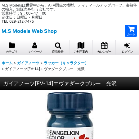
M.S Modelsは世界中から、AFV関係の模型、ディティールアップパーツ、書籍等
の輸入、卸販売を行う会社です。
営業時間：9：00～17：00
定休日：日曜日・月曜日
TEL:029-212-7475
M.S Models Web Shop
カート
カテゴリ
マイページ
商品検索
ご利用案内
カレンダー
ログイン
ホーム
>
ガイアノーツ
>
ラッカー（キャラクター）
>
ガイアノーツ[EV-14]エヴァダークブルー 光沢
ガイアノーツ[EV-14]エヴァダークブルー 光沢