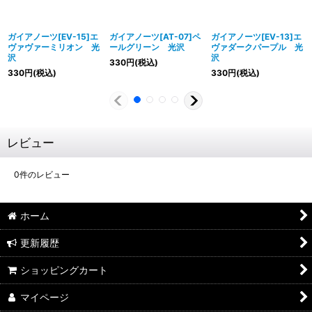
ガイアノーツ[EV-15]エ
ガイアノーツ[AT-07]ペ
ガイアノーツ[EV-13]エ
ヴァヴァーミリオン 光
ールグリーン 光沢
ヴァダークパープル 光
沢
沢
330
円
(税込)
330
円
(税込)
330
円
(税込)
レビュー
0
件のレビュー
ホーム
更新履歴
ショッピングカート
マイページ