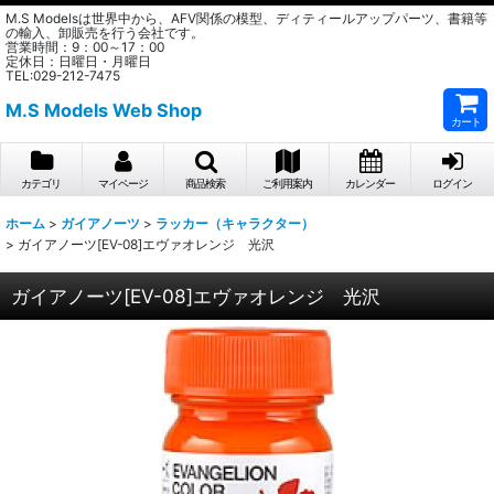
M.S Modelsは世界中から、AFV関係の模型、ディティールアップパーツ、書籍等
の輸入、卸販売を行う会社です。
営業時間：9：00～17：00
定休日：日曜日・月曜日
TEL:029-212-7475
M.S Models Web Shop
カート
カテゴリ
マイページ
商品検索
ご利用案内
カレンダー
ログイン
ホーム
>
ガイアノーツ
>
ラッカー（キャラクター）
>
ガイアノーツ[EV-08]エヴァオレンジ 光沢
ガイアノーツ[EV-08]エヴァオレンジ 光沢