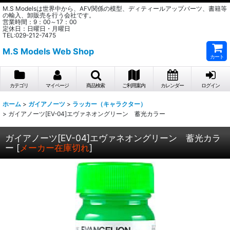
M.S Modelsは世界中から、AFV関係の模型、ディティールアップパーツ、書籍等
の輸入、卸販売を行う会社です。
営業時間：9：00～17：00
定休日：日曜日・月曜日
TEL:029-212-7475
M.S Models Web Shop
カート
カテゴリ
マイページ
商品検索
ご利用案内
カレンダー
ログイン
ホーム
>
ガイアノーツ
>
ラッカー（キャラクター）
>
ガイアノーツ[EV-04]エヴァネオングリーン 蓄光カラー
ガイアノーツ[EV-04]エヴァネオングリーン 蓄光カラ
ー
[
メーカー在庫切れ
]