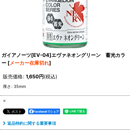
ガイアノーツ[EV-04]エヴァネオングリーン 蓄光カラ
ー
[
メーカー在庫切れ
]
販売価格
:
1,650
円
(税込)
厚さ
:
35mm
×
Facebookでシェア
返品特約に関する重要事項